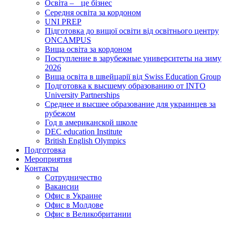
Освіта – це бізнес
Середня освіта за кордоном
UNI PREP
Підготовка до вищої освіти від освітнього центру
ONCAMPUS
Вища освіта за кордоном
Поступление в зарубежные университеты на зиму
2026
Вища освіта в швейцарії від Swiss Education Group
Подготовка к высшему образованию от INTO
University Partnerships
Среднее и высшее образование для украинцев за
рубежом
Год в американской школе
DEC education Institute
British English Olympics
Подготовка
Мероприятия
Контакты
Сотрудничество
Вакансии
Офис в Украине
Офис в Молдове
Офис в Великобритании