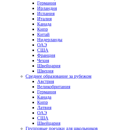
Германия
Ирландия
Испания
Италия
Канада
Кипр
Китай
Нидерланды
ОАЭ
США
Франция
Чехия
Швейцария
Швеция
Среднее образование за рубежом
Австрия
Великобритания
Германия
Канада
Кипр
Латвия
ОАЭ
США
Швейцария
Групповые поездки для школьников