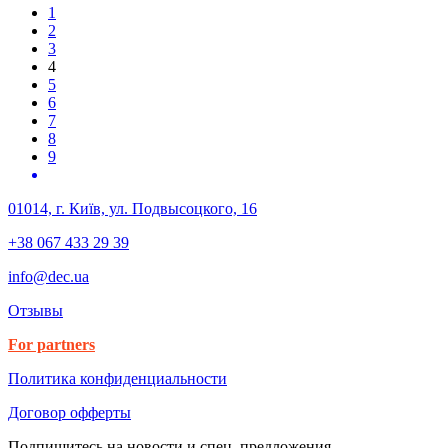
1
2
3
4
5
6
7
8
9
01014, г. Київ, ул. Подвысоцкого, 16
+38 067 433 29 39
info@dec.ua
Отзывы
For partners
Политика конфиденциальности
Договор офферты
Подпишитесь на новости и спец. предложения