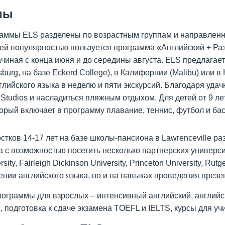
мы
аммы ELS разделены по возрастным группам и направленнос
й популярностью пользуется программа «Английский + Разв
ачиная с конца июня и до середины августа. ELS предлагае
sburg, на базе Eckerd College), в Калифорнии (Malibu) или 
нглийского языка в неделю и пяти экскурсий. Благодаря уд
l Studios и насладиться пляжным отдыхом. Для детей от 9 л
торый включает в программу плавание, теннис, футбол и бас
стков 14-17 лет на базе школы-пансиона в Lawrenceville р
 с возможностью посетить несколько партнерских университ
sity, Fairleigh Dickinson University, Princeton University, Rutge
нии английского языка, но и на навыках проведения презе
программы для взрослых – интенсивный английский, английс
, подготовка к сдаче экзамена TOEFL и IELTS, курсы для уч