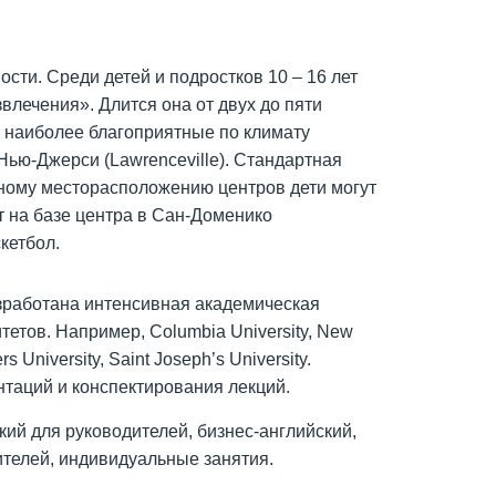
ти. Среди детей и подростков 10 – 16 лет
лечения». Длится она от двух до пяти
т наиболее благоприятные по климату
в Нью‑Джерси (Lawrenceville). Стандартная
ачному месторасположению центров дети могут
ет на базе центра в Сан‑Доменико
кетбол.
азработана интенсивная академическая
етов. Например, Columbia University, New
rs University, Saint Joseph’s University.
нтаций и конспектирования лекций.
кий для руководителей, бизнес-английский,
ителей, индивидуальные занятия.