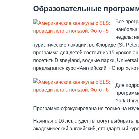
Образовательные програм
Все прогр
наибольше
недель: н
туристические локации: во Флориде (St. Peter
программа для детей состоит из 15 уроков а
посетить Disneyland, водные парки, Universa
предлагается курс «Английский + Спорт», ко
Для подро
программа
York Univer
Программа сфокусирована не только на изуче
Начиная с 16 лет, студенты могут выбирать 
академический английский, стандартный курс