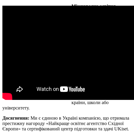
Міжнародна освітня
компанія DEC education
була створена в 1999 році.
Ми розробляємо персональні
освітні стратегії для дітей,
враховуючи їхні здібності,
хобі, бажання та цілі сім'ї.
Наші експерти допомагають
обирати найкраще навчання,
що відкриває широкі
перспективи в кар'єрі та
житті.
Сфера діяльності
включає
аналіз особистості дитини,
підбір програм підготовки,
рекомендації щодо
необхідних навичок, вибір
країни, школи або
університету.
Досягнення:
Ми є єдиною в Україні компанією, що отримала
престижну нагороду «Найкраще освітнє агентство Східної
Європи» та сертифікований центр підготовки та здачі UKiset.