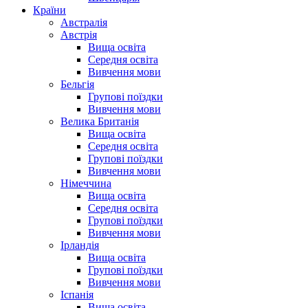
Країни
Австралія
Австрія
Вища освіта
Середня освіта
Вивчення мови
Бельгія
Групові поїздки
Вивчення мови
Велика Британія
Вища освіта
Середня освіта
Групові поїздки
Вивчення мови
Німеччина
Вища освіта
Середня освіта
Групові поїздки
Вивчення мови
Ірландія
Вища освіта
Групові поїздки
Вивчення мови
Іспанія
Вища освіта