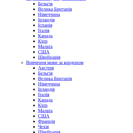
Бельгія
Велика Британія
Німеччина
Ірландія
Іспанія
Італія
Канада
Кіпр
Мальта
США
Швейцарія
Вивчення мови за кордоном
Австрія
Бельгія
Велика Британія
Німеччина
Ірландія
Італія
Канада
Кіпр
Мальта
США
Франція
Чехія
Швейцарія