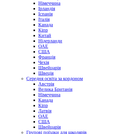
Німеччина
Ірландія
Іспанія
Італія
Канада
Кіпр
Китай
Нідерланди
ОАЕ
США
Франція
Чехія
Швейцарія
Швеція
Середня освіта за кордоном
Австрія
Велика Британія
Німеччина
Канада
Кіпр
Латвія
ОАЕ
США
Швейцарія
Групові поїздки для школярів