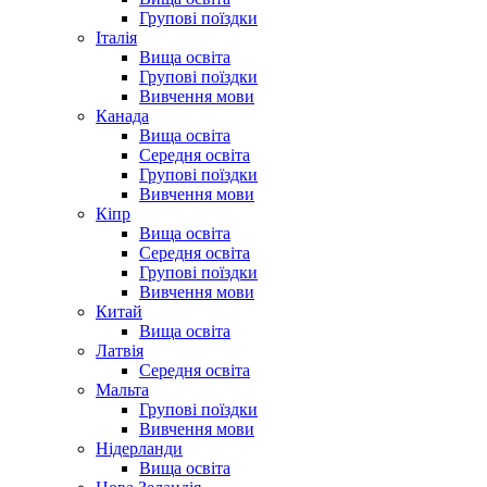
Групові поїздки
Італія
Вища освіта
Групові поїздки
Вивчення мови
Канада
Вища освіта
Середня освіта
Групові поїздки
Вивчення мови
Кіпр
Вища освіта
Середня освіта
Групові поїздки
Вивчення мови
Китай
Вища освіта
Латвія
Середня освіта
Мальта
Групові поїздки
Вивчення мови
Нідерланди
Вища освіта