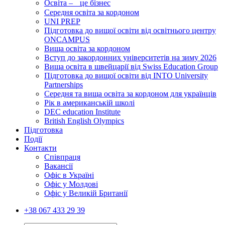
Освіта – це бізнес
Середня освіта за кордоном
UNI PREP
Підготовка до вищої освіти від освітнього центру
ONCAMPUS
Вища освіта за кордоном
Вступ до закордонних університетів на зиму 2026
Вища освіта в швейцарії від Swiss Education Group
Підготовка до вищої освіти від INTO University
Partnerships
Середня та вища освіта за кордоном для українців
Рік в американській школі
DEC education Institute
British English Olympics
Підготовка
Події
Контакти
Співпраця
Вакансії
Офіс в Україні
Офіс у Молдові
Офіс у Великій Британії
+38 067 433 29 39