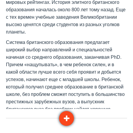
мировых рейтингах. История элитного британского
образования началась около 800 лет тому назад. Еще
с тех времен учебные заведения Великобритании
высоко ценятся среди студентов из разных уголков
планеты.
Система британского образования предлагает
широкий выбор направлений и специальностей
начиная со среднего образования, заканчивая PhD.
Причем «нащупывать», в чем ребенок силен, и в
какой области лучше всего себя проявит и добьется
успехов, начинают еще с младшей школы. Ребенок,
который получил среднее образование в британской
школе, без проблем сможет поступить в большинство
престижных зарубежных вузов, а выпускник
британского вуза без проблем найдет хорошую
работу. Дипломы британских университетов и
колледжей высоко ценятся работодателями, среди
которых самые престижные и крупные