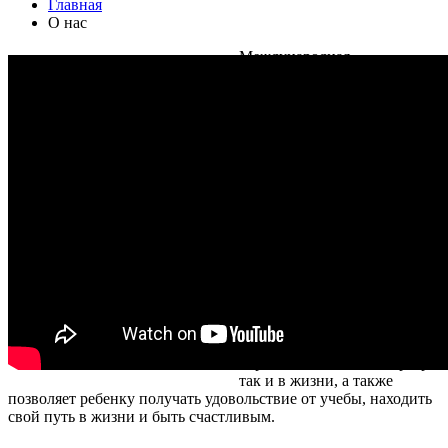
Главная
О нас
Международная
образовательная компания
DEC education была создана
в 1999 году. Cфера услуг
компании – разработка
персональной
образовательной стратегии
для ребенка, учитывающей
все аспекты: способности,
хобби, пожелания,
возможности, цели семьи. С
помощью экспертов
компании наши клиенты
получают возможность
давать детям самое лучшее
образование, которое
открывает широчайшие
перспективы – как в карьере,
так и в жизни, а также
позволяет ребенку получать удовольствие от учебы, находить
свой путь в жизни и быть счастливым.