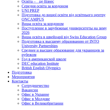
Освіта – це бізнес
Середня освіта за кордоном
UNI PREP
Підготовка до вищої освіти від освітнього центру
ONCAMPUS
Вища освіта за кордоном
Поступление в зарубежные университеты на зиму
2026
Вища освіта в швейцарії від Swiss Education Group
Подготовка к высшему образованию от INTO
University Partnerships
Среднее и высшее образование для украинцев за
рубежом
Год в американской школе
DEC education Institute
British English Olympics
Подготовка
Мероприятия
Контакты
Сотрудничество
Вакансии
Офис в Украине
Офис в Молдове
Офис в Великобритании