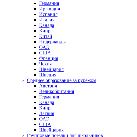
Германия
Ирландия
Испания
Италия
Канада
Кипр
Китай
Нидерланды
ОАЭ
США
Франция
Чехия
Швейцария
Швеция
Среднее образование за рубежом
Австрия
Великобритания
Германия
Канада
Кипр
Латвия
ОАЭ
США
Швейцария
Групповые поездки для школьников