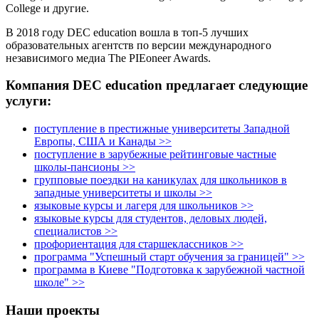
College и другие.
В 2018 году DEC education вошла в топ-5 лучших
образовательных агентств по версии международного
независимого медиа The PIEoneer Awards.
Компания DEC education предлагает следующие
услуги:
поступление в престижные университеты Западной
Европы, США и Канады >>
поступление в зарубежные рейтинговые частные
школы-пансионы >>
групповые поездки на каникулах для школьников в
западные университеты и школы >>
языковые курсы и лагеря для школьников >>
языковые курсы для студентов, деловых людей,
специалистов >>
профориентация для старшеклассников >>
программа "Успешный старт обучения за границей" >>
программа в Киеве "Подготовка к зарубежной частной
школе" >>
Наши проекты