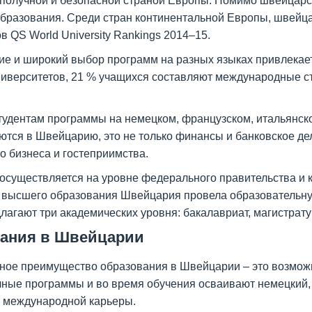
получной и безопасной страной Европы. Помимо швейцарск
образования. Среди стран континентальной Европы, швей
 QS World University Rankings 2014–15.
ие и широкий выбор программ на разных языках привлекае
ниверситетов, 21 % учащихся составляют международные с
удентам программы на немецком, французском, итальянско
ются в Швейцарию, это не только финансы и банковское де
о бизнеса и гостеприимства.
существляется на уровне федерального правительства и к
ы высшего образования Швейцария провела образовательну
гают три академических уровня: бакалавриат, магистрату
вания в Швейцарии
ное преимущество образования в Швейцарии – это возможн
ные программы и во время обучения осваивают немецкий, 
 международной карьеры.