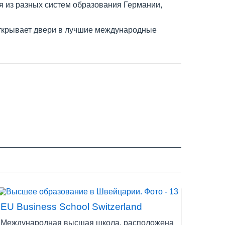
 из разных систем образования Германии,
открывает двери в лучшие международные
т студентам оплачиваемые стажировки и дают
.
рудничают с международными компаниями,
 дает студентам ценный международный опыт и
пасных стран мира, что далеко не маловажно,
о стабильной валютой, что важно при
 путешествовать по всей Европе.
ых курортов будут большим плюсом для
EU Business School Switzerland
Международная высшая школа, расположена