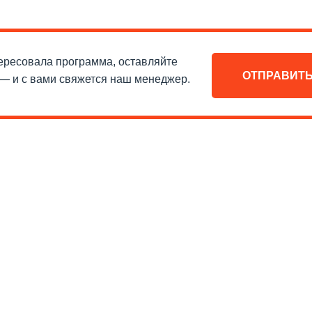
дные вузы Швейцарии, которые принимают украинских студе
ой успеваемости и достаточного уровня английского языка
е случаев, одинаков и для бакалавриата и для магистрату
ересовала программа, оставляйте
ебования всегда выше.
ОТПРАВИТЬ
— и с вами свяжется наш менеджер.
ентов для поступления:
 выписки оценок, дипломы из университета и приложение с 
ка, на котором будет идти преподавание: IELTS, TOEFL, Te
телей или работодателей, в зависимости от программы.
следовательские университеты все иностранные студенты т
адных институтах и школах, вступительных экзаменов как т
скайпу.
ия в Швейцарии