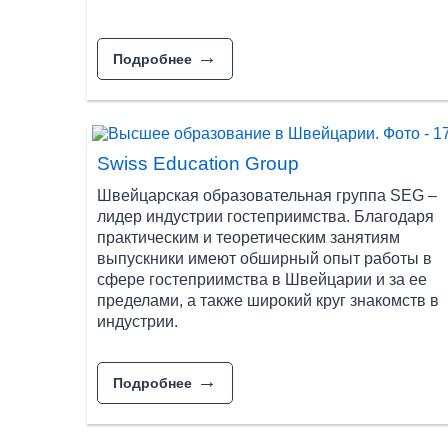
Бизнес школы и Школы Отельн
Подробнее
Институт отельного менеджмента Монтре 
Колледж Цезарь Ритц (Cesar Ritz Colleg
Швейцарская школа отельного менеджм
Институт Международного Отельного и Тур
Swiss Education Group
Бизнес школа Европейского Университе
Международный Университет Женевы (Gen
Швейцарская образовательная группа SEG –
лидер индустрии гостеприимства. Благодаря
Документы, необходимые для п
практическим и теоретическим занятиям
выпускники имеют обширный опыт работы в
Процедура поступления в швейцарские ВУЗы и 
сфере гостеприимства в Швейцарии и за ее
заведения, но и кантона, где расположен сам 
пределами, а также широкий круг знакомств в
управления, то приемная политика университет
индустрии.
Для поступления в государственные университе
лет среднего образования. Поэтому в таких уни
Подробнее
которые желают поступить в швейцарский госуд
Швейцарии.