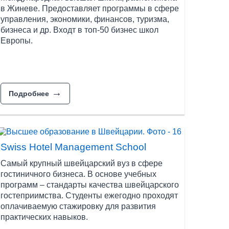
 кантональные университеты,
в Жиневе. Предоставляет программы в сфере
джмента.
управления, экономики, финансов, туризма,
бизнеса и др. Входт в топ-50 бизнес школ
рых в стране насчитывается 12. Обучение в
Европы.
денты получают в частных ВУЗах:
 и французском языках. Большая часть
Подробнее
является Швейцарская Образовательная группа
дах Швейцарии. Школы SEG расположены на базе
практиковать свои знания полученные во время
Swiss Hotel Management School
Самый крупный швейцарский вуз в сфере
EG проходят стажировки 3-4 раза за весь
гостиничного бизнеса. В основе учебных
и за ее пределами, что гарантирует студентам
программ – стандарты качества швейцарского
гостеприимства. Студенты ежегодно проходят
оплачиваемую стажировку для развития
сть получить двойной диплом: диплом
практических навыков.
граммы обучения.