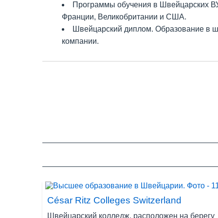
Программы обучения в Швейцарских ВУ
Франции, Великобритании и США.
Швейцарский диплом. Образование в ш
компании.
Стажировки. Частные бизнес школы и 
возможность получить дополнительный до
Международная карьера. Благодаря му
привлекают студентов к совместным прое
возможности трудоустройства в любой стр
Безопасность страны. Благодаря полит
учитывая текущую ситуацию во многих ст
Стабильность валюты. По сравнению с 
планировании бюджета на обучение.
Расположение в сердце Европы. Геогра
Климат и природные ресурсы. Чистая 
любителей природы и активного вида отд
César Ritz Colleges Switzerland
Типы учебных заведений в Шве
Швейцарский колледж, расположен на берегу