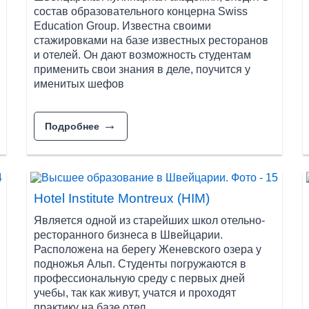
ебных заведений: федеральные технические институты,
состав образовательного концерна Swiss
, школы и институты отельного и туристического мене
Education Group. Известна своими
стажировками на базе известных ресторанов
кантональные университеты и технические институты, кото
и отелей. Он дают возможность студентам
кой деятельности и теории. Прикладные специальности сту
применить свои знания в деле, поучится у
 школах отельного и туристического менеджмента.
именитых шефов
твенных университетах и институтах ведутся на немецком
ется в международных университетах и школах.
Подробнее
 и готовят к будущей карьере. Одним из таких примеров 
л отельного и туристического менеджмента в разных горо
ть с первых дней погрузиться в профессиональную среду и 
Нotel Institute Montreux (HIM)
Является одной из старейших школ отельно-
ют большое внимание стажировкам. Например, студенты S
ресторанного бизнеса в Швейцарии.
титуты SEG организовывают практику как в Швейцарии, так 
Расположена на берегу Женевского озера у
подножья Альп. Студенты погружаются в
профессиональную среду с первых дней
дминистрированию в международных ВУЗах имеют возможно
учебы, так как живут, учатся и проходят
ого либо британского университета, в зависимости от про
практику на базе отел