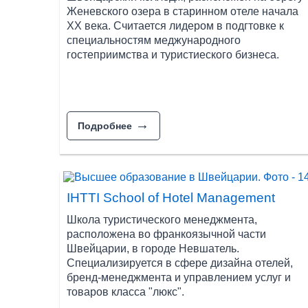
В Швейцарии существует несколько видов уч
Женевского озера в старинном отеле начала
международные университеты, бизнес школы
ХХ века. Считается лидером в подгтовке к
специальностям меджународного
К государственным ВУЗам Швейцарии относятся 
гостеприимства и туристиеского бизнеса.
этих ВУЗах основано на научно-исследовательс
международных университетах, бизнес школах и
Большинство программ бакалавриата в государс
англоязычных программ в Швейцарии предлага
Подробнее
Международные ВУЗы дают студентам профессию
(SEG), которая объединяет 5 институтов и шко
элитных отелей, что дает студентам возможнос
IHTTI School of Hotel Management
лекций.
Школа туристического менеджмента,
Школы отельного менеджмента Швейцарии уделя
расположена во франкоязычной части
период обучения на бакалавриате. Школы и инс
Швейцарии, в городе Невшатель.
международную карьеру после обучения.
Специализируется в сфере дизайна отелей,
бренд-менеджмента и управлением услуг и
Помимо этого, студенты программ по бизнес а
товаров класса "люкс".
швейцарского учебного заведения и американск