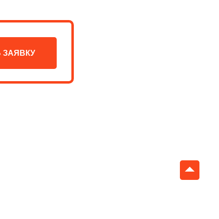
нтов на обучение после 11 классов среднего
.
ры. Однако, нужно учитывать, что для
 ЗАЯВКУ
оценками.
stDAF и т.д.)
акже сдают единый вступительный экзамен,
аковых нет, но в процессе зачисления со