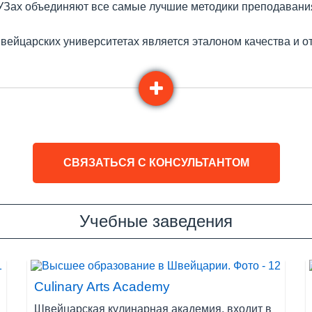
Зах объединяют все самые лучшие методики преподавания
вейцарских университетах является эталоном качества и 
школы отельного и туристического менеджмента предлагаю
ход, опыт работы и перспективы будущего трудоустройства
льтикультурности страны, Швейцарские ВУЗы активно сот
ктам и академическим обменам между университетами. Это
ане мира.
СВЯЗАТЬСЯ С КОНСУЛЬТАНТОМ
ике нейтралитета, Швейцария остается одной из самых безо
ранах Европы.
долларом и евро, швейцарский франк остается относительн
Учебные заведения
фическое расположение страны позволяет студентам легко
экология, живописные пейзажи и разнообразие горно-лыжн
ыха.
Culinary Arts Academy
йцарии
Швейцарская кулинарная академия, входит в