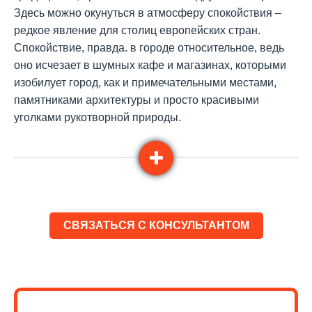
Здесь можно окунуться в атмосферу спокойствия –
редкое явление для столиц европейских стран.
Спокойствие, правда. в городе относительное, ведь
оно исчезает в шумных кафе и магазинах, которыми
изобилует город, как и примечательными местами,
памятниками архитектуры и просто красивыми
уголками рукотворной природы.
Одна из центральных достопримечательностей города
– Дублинский замок, в комплексе зданий которого
находится Национальная галерея Ирландии с
коллекцией ирландского живописи.
Тринити Колледж также является
СВЯЗАТЬСЯ С КОНСУЛЬТАНТОМ
достопримечательностью города. Он был основан в
1592 году и является частью Дублинского
университета. Находится Тринити Колледж в центре
города на внушительной территории в 190 тыс.
квадратных метров. Его библиотека хранит Келлскую