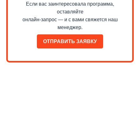
Если вас заинтересовала программа,
книгу – рукопись Средневековья 800 года,
оставляйте
сохранившуюся до наших дней.
онлайн-запрос — и с вами свяжется наш
Преимущества групповой поездки на
менеджер.
каникулах
Как мотивировать ребенка учить английский язык? Как
ОТПРАВИТЬ ЗАЯВКУ
разжечь в нем интерес к этому языку? Как поддержать
мотивацию, вдохновить, показать перспективы? На
эти и многие другие вопросы дает ответ формат
групповых учебных поездок в языковые лагеря для
школьников. Погружаясь в англоязычную среду, дети
получают не только знания языка и яркие
впечатления. Им становится понятнее, зачем учить
английский, какие возможности дают эти знания. Они
видят на своем опыте, насколько свободнее можно
чувствовать себя, умея найти общий язык с новыми
друзьями со всего мира. Эксперты DEC education
всегда готовы ответить на вопросы родителей и