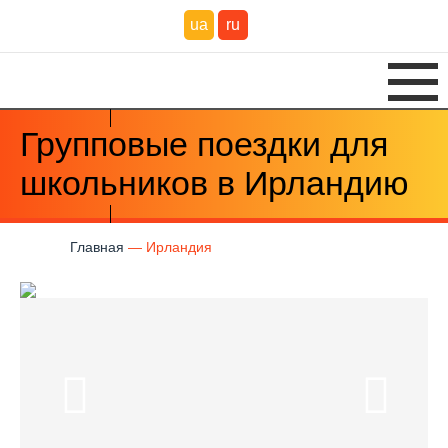
ua
ru
Групповые поездки для
школьников в Ирландию
Главная
Ирландия