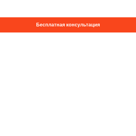
Бесплатная консультация
01014, г. Київ, ул. Подвысоцкого, 16
+38 067 433 29 39
info@dec.ua
Отзывы
For partners
Политика конфиденциальности
Договор офферты
Подпишитесь на новости и спец.
предложения
Подписаться