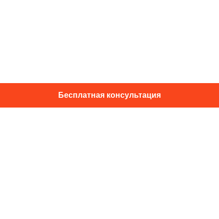
Бесплатная консультация
01014, г. Київ, ул. Подвысоцкого, 16
+38 067 433 29 39
info@dec.ua
Отзывы
For partners
Политика конфиденциальности
Договор офферты