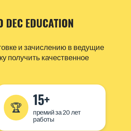
О DEC EDUCATION
товке и зачислению в ведущие
ку получить качественное
15+
🏆
премий за 20 лет
работы