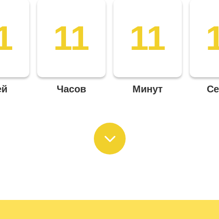
1
11
11
ей
Часов
Минут
Се