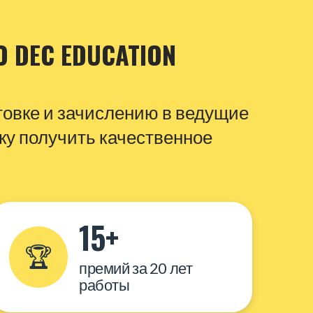
О DEC EDUCATION
товке и зачислению в ведущие
ку получить качественное
15+
🏆
премий за 20 лет
работы