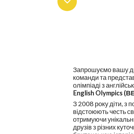
Запрошуємо вашу ди
команди та предста
олімпіаді з англійськ
English Olympics (В
З 2008 року діти, з 
відстоюють честь сво
отримуючи унікальни
друзів з різних куто