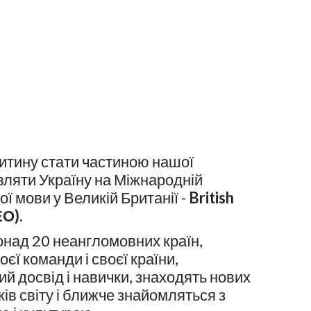
тину стати частиною нашої
вляти Україну на Міжнародній
ої мови у Великій Британії -
British
ЕО).
понад 20 неангломовних країн,
єї команди і своєї країни,
й досвід і навички, знаходять нових
чків світу і ближче знайомляться з