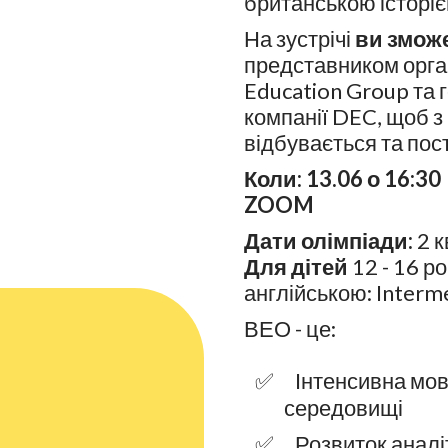
британською історіє
На зустрічі
ви змож
представником орган
Education Group та
компанії DEC, щоб з 
відбувається та пос
Коли: 13.06 о 16:30
ZOOM
Дати олімпіади:
2 к
Для дітей
12 - 16 ро
англійською: Interme
ВЕО - це:
Інтенсивна мо
середовищі
Розвиток аналі