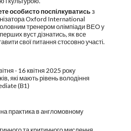
ю і культурою.
ете особисто поспілкуватись
з
ізатора Oxford International
 головним тренером олімпіади ВЕО у
перших вуст дізнатись, як все
тавити свої питання стосовно участі.
вітня - 16 квітня 2025 року
ків, які мають рівень володіння
diate (B1)
вна практика в англомовному
тичного та критичного мислення,