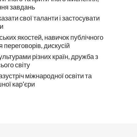
ння завдань
азати свої таланти і застосувати
ки
ських якостей, навичок публічного
я переговорів, дискусій
ультурами різних країн, дружба з
ього світу
азустріч міжнародної освіти та
ної кар’єри