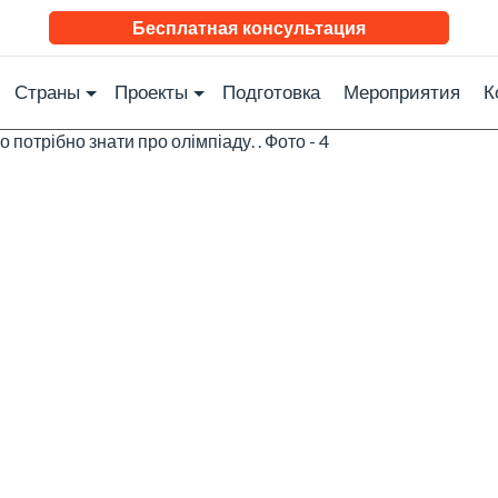
Бесплатная консультация
Страны
Проекты
Подготовка
Мероприятия
К
Онлайн-зустр
🗓️ 13 Июня 
Відк
реєс
Briti
Olym