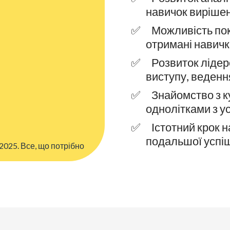
навичок виріше
Можливість пок
отримані навич
Розвиток лідер
виступу, веденн
Знайомство з к
однолітками з ус
Істотний крок н
подальшої успіш