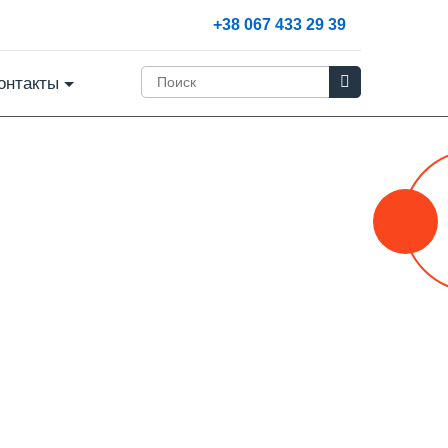
+38 067 433 29 39
онтакты
іч
16:30 до 18:00
рита
трація на
sh English
pics 2025.