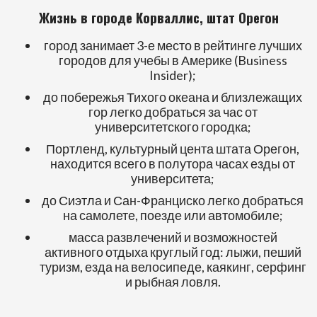
Жизнь в городе Корваллис, штат Орегон
город занимает 3-е место в рейтинге лучших
городов для учебы в Америке (Business
Insider);
до побережья Тихого океана и близлежащих
гор легко добраться за час от
университетского городка;
Портленд, культурный цента штата Орегон,
находится всего в полутора часах езды от
университета;
до Сиэтла и Сан-Франциско легко добраться
на самолете, поезде или автомобиле;
масса развлечений и возможностей
активного отдыха круглый год: лыжи, пеший
туризм, езда на велосипеде, каякинг, серфинг
и рыбная ловля.