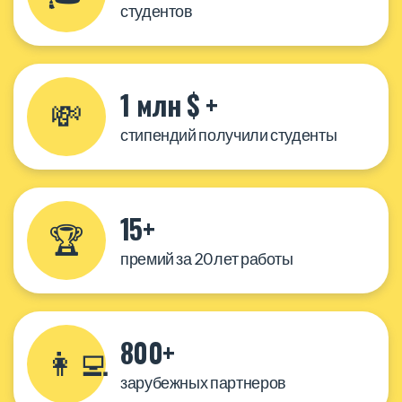
студентов
1 млн $ +
💸
стипендий получили студенты
15+
🏆
премий за 20 лет работы
800+
👩‍💻
зарубежных партнеров