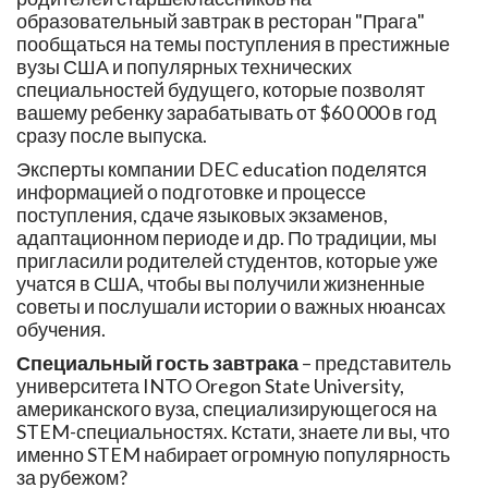
образовательный завтрак в ресторан "Прага"
пообщаться на темы поступления в престижные
вузы США и популярных технических
специальностей будущего, которые позволят
вашему ребенку зарабатывать от $60 000 в год
сразу после выпуска.
Эксперты компании DEC education поделятся
информацией о подготовке и процессе
поступления, сдаче языковых экзаменов,
адаптационном периоде и др. По традиции, мы
пригласили родителей студентов, которые уже
учатся в США, чтобы вы получили жизненные
советы и послушали истории о важных нюансах
обучения.
Специальный гость завтрака
– представитель
университета INTO Oregon State University,
американского вуза, специализирующегося на
STEM-специальностях. Кстати, знаете ли вы, что
именно STEM набирает огромную популярность
за рубежом?