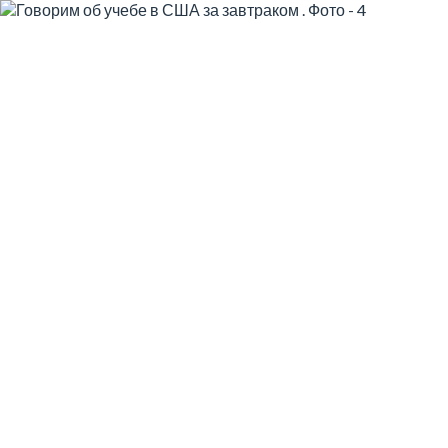
🗓️ 18 Октября
Говорим об учебе в
США за завтраком
Как зарабатывать от $60000 в год