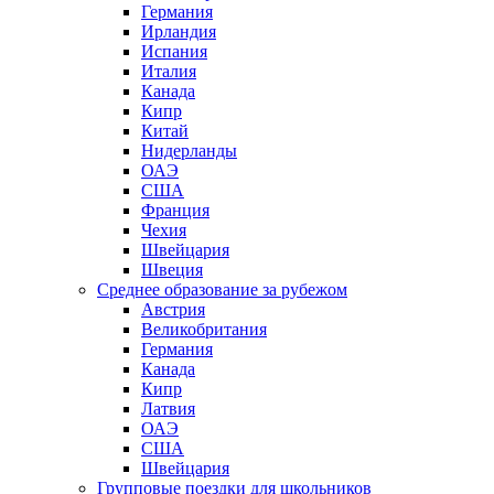
Германия
Ирландия
Испания
Италия
Канада
Кипр
Китай
Нидерланды
ОАЭ
США
Франция
Чехия
Швейцария
Швеция
Среднее образование за рубежом
Австрия
Великобритания
Германия
Канада
Кипр
Латвия
ОАЭ
США
Швейцария
Групповые поездки для школьников