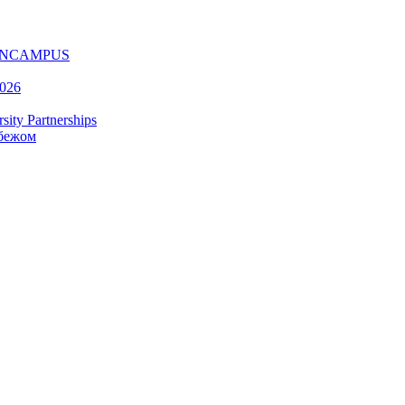
ру ONCAMPUS
2026
ty Partnerships
убежом