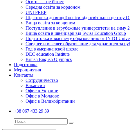
Освіта – це бізнес
Середня освіта за кордоном
UNI PREP
Підготовка до вищої освіти від освітнього цент
Вища освіта за кордоном
Поступление в зарубежные университеты на зиму 
Вища освіта в швейцарії від Swiss Education Group
Подготовка к высшему образованию от INTO Universi
Среднее и высшее образование для украинцев за р
Год в американской школе
DEC education Institute
British English Olympics
Подготовка
Мероприятия
Контакты
Сотрудничество
Вакансии
Офис в Украине
Офис в Молдове
Офис в Великобритании
+38 067 433 29 39