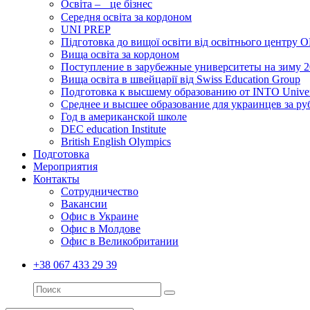
Освіта – це бізнес
Середня освіта за кордоном
UNI PREP
Підготовка до вищої освіти від освітнього цент
Вища освіта за кордоном
Поступление в зарубежные университеты на зиму 
Вища освіта в швейцарії від Swiss Education Group
Подготовка к высшему образованию от INTO Universi
Среднее и высшее образование для украинцев за р
Год в американской школе
DEC education Institute
British English Olympics
Подготовка
Мероприятия
Контакты
Сотрудничество
Вакансии
Офис в Украине
Офис в Молдове
Офис в Великобритании
+38 067 433 29 39