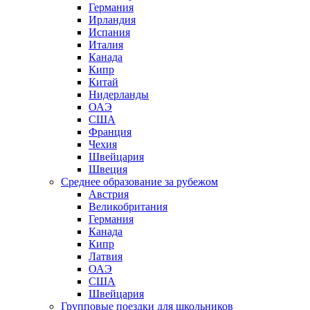
Германия
Ирландия
Испания
Италия
Канада
Кипр
Китай
Нидерланды
ОАЭ
США
Франция
Чехия
Швейцария
Швеция
Среднее образование за рубежом
Австрия
Великобритания
Германия
Канада
Кипр
Латвия
ОАЭ
США
Швейцария
Групповые поездки для школьников