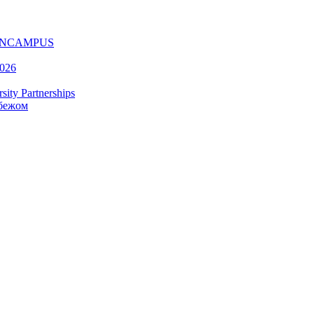
ру ONCAMPUS
2026
ty Partnerships
убежом