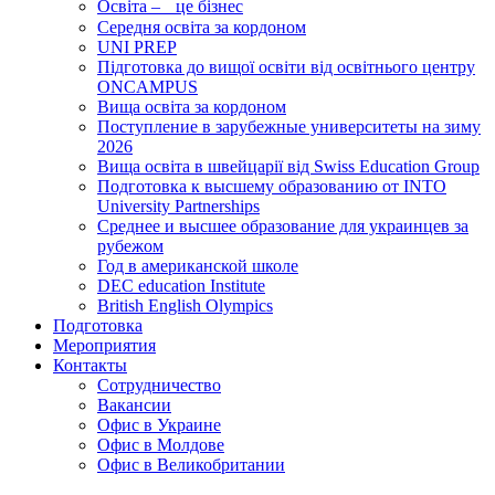
Освіта – це бізнес
Середня освіта за кордоном
UNI PREP
Підготовка до вищої освіти від освітнього центру
ONCAMPUS
Вища освіта за кордоном
Поступление в зарубежные университеты на зиму
2026
Вища освіта в швейцарії від Swiss Education Group
Подготовка к высшему образованию от INTO
University Partnerships
Среднее и высшее образование для украинцев за
рубежом
Год в американской школе
DEC education Institute
British English Olympics
Подготовка
Мероприятия
Контакты
Сотрудничество
Вакансии
Офис в Украине
Офис в Молдове
Офис в Великобритании