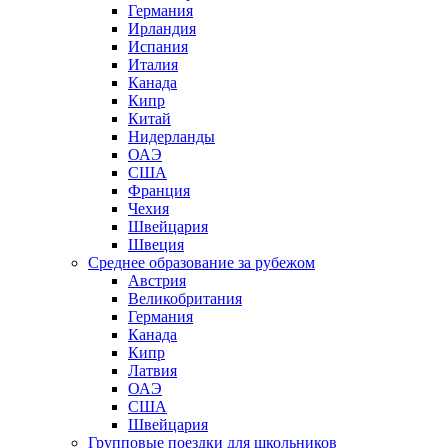
Германия
Ирландия
Испания
Италия
Канада
Кипр
Китай
Нидерланды
ОАЭ
США
Франция
Чехия
Швейцария
Швеция
Среднее образование за рубежом
Австрия
Великобритания
Германия
Канада
Кипр
Латвия
ОАЭ
США
Швейцария
Групповые поездки для школьников