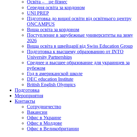
Освіта – це бізнес
Середня освіта за кордоном
UNI PREP
Підготовка до вищої освіти від освітнього центру
ONCAMPUS
Вища освіта за кордоном
Поступление в зарубежные университеты на зиму
2026
Вища освіта в швейцарії від Swiss Education Group
Подготовка к высшему образованию от INTO
University Partnerships
Среднее и высшее образование для украинцев за
рубежом
Год в американской школе
DEC education Institute
British English Olympics
Подготовка
Мероприятия
Контакты
Сотрудничество
Вакансии
Офис в Украине
Офис в Молдове
Офис в Великобритании