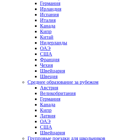
Германия
Ирландия
Испания
Италия
Канада
Кипр
Китай
Нидерланды
ОАЭ
США
Франция
Чехия
Швейцария
Швеция
Среднее образование за рубежом
Австрия
Великобритания
Германия
Канада
Кипр
Латвия
ОАЭ
США
Швейцария
Групповые поездки для школьников