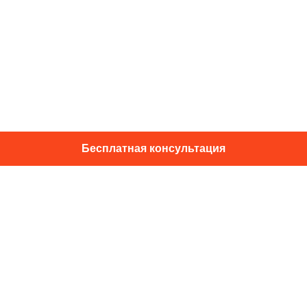
Бесплатная консультация
01014, г. Київ, ул. Подвысоцкого, 16
+38 067 433 29 39
info@dec.ua
Отзывы
For partners
Политика конфиденциальности
Договор офферты