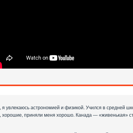
 я увлекаюсь астрономией и физикой. Учился в средней шк
е, хорошие, приняли меня хорошо. Канада — «живенькая» ст