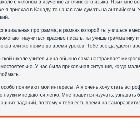
школе с уклоном в изучение английского языка. Язык мне вс
е я приехал в Канаду, то начал сам думать на английском.
кий.
специальная программа, в рамках которой ты учишься вмес
 помогают научиться красиво писать, ты учишь грамматику и
оков или же прямо во время уроков. Тебе всегда уделят вр
инской школе учительница обычно сама настраивает микроск
мостоятельно. У нас была прикольная ситуация, когда маль
 поймать.
особо понимают мои интересы. А я очень хочу стать астро
то науки мне даются легко. Мне нравится изучать, узнавать
машних заданий, поэтому у тебя есть время на саморазвитие