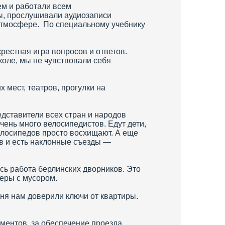
ем и работали всем
ы, прослушивали аудиозаписи
 атмосфере. По специальному учебнику
рестная игра вопросов и ответов.
оле, мы не чувствовали себя
мест, театров, прогулки на
дставители всех стран и народов
Очень много велосипедистов. Едут дети,
елосипедов просто восхищают. А еще
ов и есть наклонные съезды —
сь работа берлинских дворников. Это
неры с мусором.
дня нам доверили ключи от квартиры.
ментов, за обеспечение проезда,