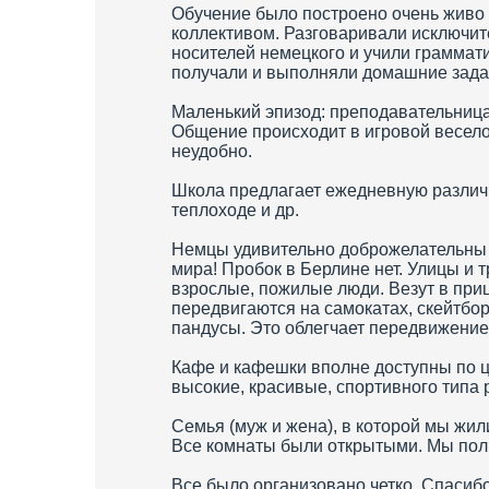
Обучение было построено очень живо 
коллективом. Разговаривали исключит
носителей немецкого и учили граммат
получали и выполняли домашние зада
Маленький эпизод: преподавательница 
Общение происходит в игровой весело
неудобно.
Школа предлагает ежедневную различн
теплоходе и др.
Немцы удивительно доброжелательны к
мира! Пробок в Берлине нет. Улицы и т
взрослые, пожилые люди. Везут в при
передвигаются на самокатах, скейтбо
пандусы. Это облегчает передвижени
Кафе и кафешки вполне доступны по ц
высокие, красивые, спортивного типа
Семья (муж и жена), в которой мы жил
Все комнаты были открытыми. Мы поль
Все было организовано четко. Спасибо