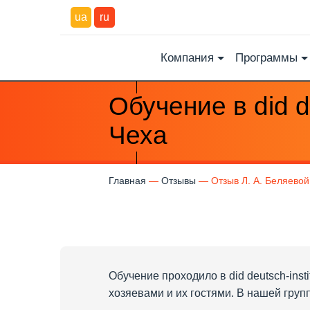
ua
ru
Компания
Программы
Обучение в did de
Чеха
Главная
Отзывы
Отзыв Л. А. Беляевой,
Обучение проходило в did deutsch-ins
хозяевами и их гостями. В нашей груп