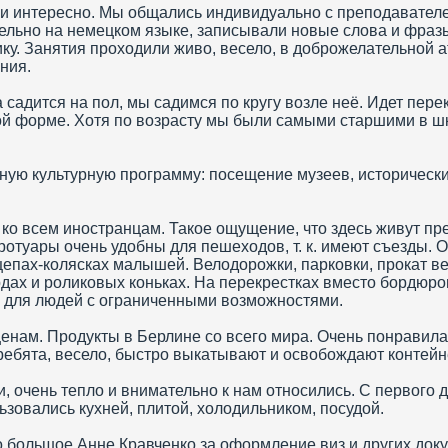
и интересно. Мы общались индивидуально с преподавател
ельно на немецком языке, записывали новые слова и фраз
ику. Занятия проходили живо, весело, в доброжелательной
ния.
садится на пол, мы садимся по кругу возле неё. Идет перек
й форме. Хотя по возрасту мы были самыми старшими в шк
ую культурную программу: посещение музеев, исторических 
о всем иностранцам. Такое ощущение, что здесь живут пре
ротуары очень удобны для пешеходов, т. к. имеют съезды. 
цепах-колясках малышей. Велодорожки, парковки, прокат в
рдах и роликовых коньках. На перекрестках вместо бордюр
е для людей с ограниченными возможностями.
енам. Продукты в Берлине со всего мира. Очень понравила
 ребята, весело, быстро выкатывают и освобождают контей
и, очень тепло и внимательно к нам относились. С первого 
зовались кухней, плитой, холодильником, посудой.
 большое Анне Кравченко за оформление виз и других доку