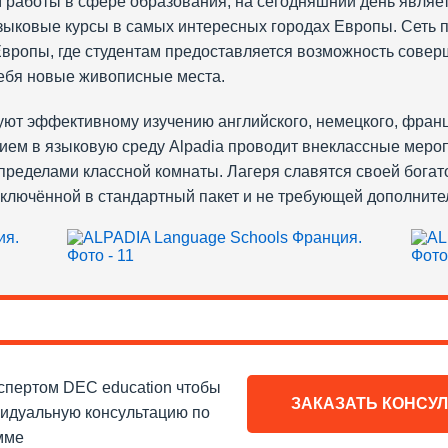
ом работы в сфере образования, на сегодняшний день явля
ыковые курсы в самых интересных городах Европы. Сеть п
Европы, где студентам предоставляется возможность совер
себя новые живописные места.
ют эффективному изучению английского, немецкого, францу
ием в языковую среду Alpadia проводит внеклассные мероп
пределами классной комнаты. Лагеря славятся своей бога
 включённой в стандартный пакет и не требующей дополнит
спертом DEC education чтобы
ЗАКАЗАТЬ КОНСУ
видуальную консультацию по
мме