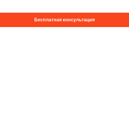
Бесплатная консультация
01014, г. Київ, ул. Подвысоцкого, 16
+38 067 433 29 39
info@dec.ua
Отзывы
For partners
Политика конфиденциальности
Договор офферты
Подпишитесь на новости и спец.
предложения
Подписаться