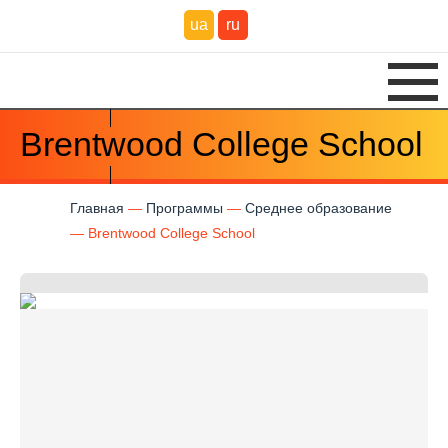
ua
ru
Brentwood College School
Главная
Программы
Среднее образование
Brentwood College School