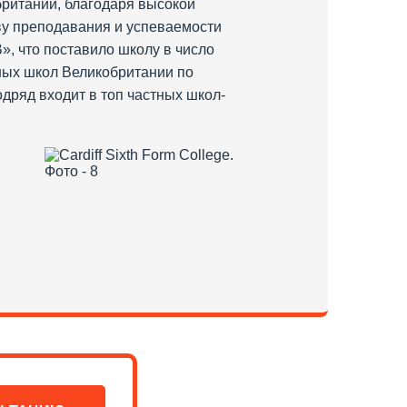
обритании, благодаря высокой
ву преподавания и успеваемости
В», что поставило школу в число
тных школ Великобритании по
подряд входит в топ частных школ-