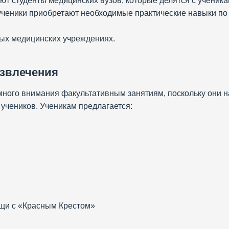
ают студенты медицинских вузов, которые делятся с ученик
ученики приобретают необходимые практические навыки по 
ных медицинских учреждениях.
азвлечения
ся много внимания факультативным занятиям, поскольку они
 учеников. Ученикам предлагается:
щи с «Красным Крестом»