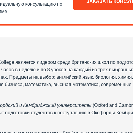
ЗАКАЗАТЬ КОНСУ
видуальную консультацию по
мме
m College является лидером среди британских школ по подгото
 часов в неделю и по 8 уроков на каждый из трех выбранны
лах. Предметы на выбор: английский язык, биология, химия,
рия бизнеса, математика, высшая математика, современные
фордский и Кембриджский университеты
(Oxford and Cambri
ыт подготовки студентов к поступлению в Оксфорд и Кембр