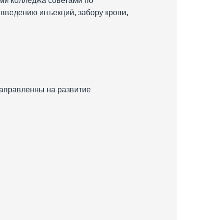
ами колледжа советами по
введению инъекций, забору крови,
 направленны на развитие