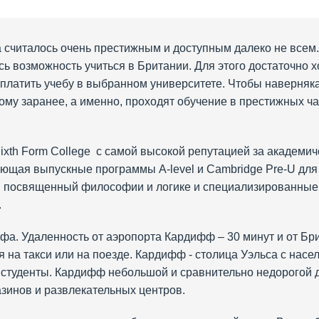
 считалось очень престижным и доступным далеко не всем.
сь возможность учиться в Британии. Для этого достаточно х
оплатить учебу в выбранном университете. Чтобы наверняка
ому заранее, а именно, проходят обучение в престижных час
Sixth Form College с самой высокой репутацией за академич
щая выпускные программы A-level и Cambridge Pre-U для п
с, посвященный философии и логике и специализированные
.
а. Удаленность от аэропорта Кардифф – 30 минут и от Брис
 на такси или на поезде. Кардифф - столица Уэльса с насе
студенты. Кардифф небольшой и сравнительно недорогой д
азинов и развлекательных центров.