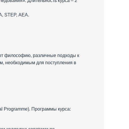
ледования». Длительность курса – 2
A, STEP, АЕА.
ают философию, различные подходы к
ам, необходимым для поступления в
al Programme). Программы курса: