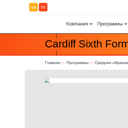
ua
ru
Компания
Программы
Cardiff Sixth For
Главная
Программы
Среднее образо