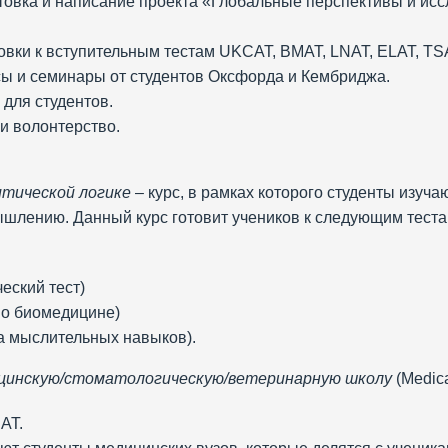
товка и написание проекта «Глобальные перспективы и исс
овки к вступительным тестам UKCAT, BMAT, LNAT, ELAT, TS
ы и семинары от студентов Оксфорда и Кембриджа.
для студентов.
и волонтерство.
итической логике
– курс, в рамках которого студенты изуч
 мышлению. Данный курс готовит учеников к следующим тест
ческий тест)
 по биомедицине)
ка мыслительных навыков).
ицинскую/стоматологическую/ветеринарную школу
(Medic
AT.