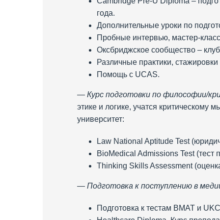
Cambridge Pre-U Diploma – подго
года.
Дополнительные уроки по подгот
Пробные интервью, мастер-класс
Оксбриджское сообщество – клуб 
Различные практики, стажировки 
Помощь с UCAS.
—
Курс подготовки по философии/кр
этике и логике, учатся критическому
университет:
Law National Aptitude Test (юриди
BioMedical Admissions Test (тест
Thinking Skills Assessment (оцен
—
Подготовка к поступлению в мед
Подготовка к тестам BMAT и UKC