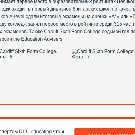
 занимает первое место в образовательных рейтингах Велик
ледж входит в первый дивизион британских школ по качест
ков A-level сдали итоговые экзамены на оценки «А*» или «
оду колледж занял первое место в рейтинге среди 315 час
х экзаменов. Также Cardiff Sixth Form College седьмой год 
сии the Education Advisers.
спертом DEC education чтобы