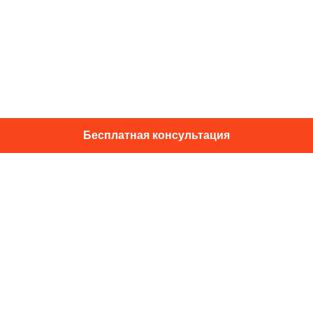
Бесплатная консультация
01014, г. Київ, ул. Подвысоцкого, 16
+38 067 433 29 39
info@dec.ua
Отзывы
For partners
Политика конфиденциальности