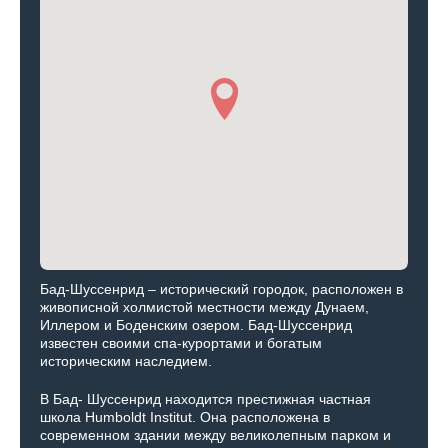
Бад-Шуссенрид – исторический городок, расположен в
живописной холмистой местности между Дунаем,
Иллером и Боденским озером. Бад-Шуссенрид
известен своими спа-курортами и богатым
историческим наследием.
В Бад- Шуссенрид находится престижная частная
школа Humboldt Institut. Она расположена в
современном здании между великолепным парком и