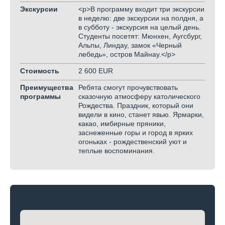
Экскурсии
<p>В программу входит три экскурсии
в неделю: две экскурсии на полдня, а
в субботу - экскурсия на целый день.
Студенты посетят: Мюнхен, Аугсбург,
Альпы, Линдау, замок «Черный
лебедь», остров Майнау.</p>
Стоимость
2 600 EUR
Преимущества
Ребята смогут прочувствовать
программы
сказочную атмосферу католического
Рождества. Праздник, который они
видели в кино, станет явью. Ярмарки,
какао, имбирные пряники,
заснеженные горы и город в ярких
огоньках - рождественский уют и
теплые воспоминания.