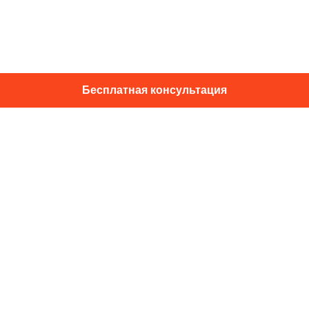
Бесплатная консультация
01014, г. Київ, ул. Подвысоцкого, 16
+38 067 433 29 39
info@dec.ua
Отзывы
For partners
Политика конфиденциальности
Договор офферты
Подпишитесь на новости и спец.