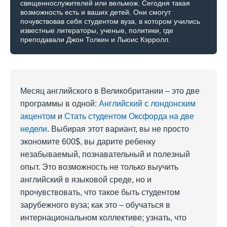
священнослужителей или вельмож. Сегодня такая
возможность есть и ваших детей. Они смогут
почувствовав себя студентом вуза, в котором учились
известные литераторы, ученые, политики, где
преподавали Джон Толкин и Льюис Кэрролл.
Месяц английского в Великобритании – это две
программы в одной:
Английский с лондонским
акцентом
и
Стать студентом Оксфорда на две
недели
. Выбирая этот вариант, вы не просто
экономите 600$, вы дарите ребенку
незабываемый, познавательный и полезный
опыт. Это возможность не только выучить
английский в языковой среде, но и
прочувствовать, что такое быть студентом
зарубежного вуза; как это – обучаться в
интернациональном коллективе; узнать, что