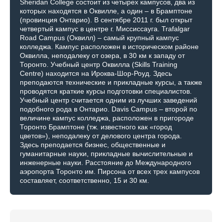
Sheridan College состоит из четырех кампусов, два из
которых находятся в Оквилле, а один – в Брамптоне
(провинция Онтарио). В сентябре 2011 г. был открыт
четвертый кампус в центре г. Миссиссауга. Trafalgar
Road Campus (Оквилл) – самый крупный кампус
колледжа. Кампус расположен в историческом районе
Оквилла, неподалеку от озера, в 30 км к западу от
Торонто. Учебный центр Оквилла (Skills Training
Centre) находится на Ироква-Шор-Роуд. Здесь
преподаются технические и прикладные курсы, а также
проводятся краткие курсы подготовки специалистов.
Учебный центр считается одним из лучших заведений
подобного рода в Онтарио. Davis Campus – второй по
величине кампус колледжа, расположен в пригороде
Торонто Брамптоне (тж. известного как «город
цветов»), неподалеку от делового центра города.
Здесь преподается бизнес, общественные и
гуманитарные науки, прикладные вычислительные и
инженерные науки. Расстояние до Международного
аэропорта Торонто им. Пирсона от всех трех кампусов
составляет, соответственно, 15 и 30 км.