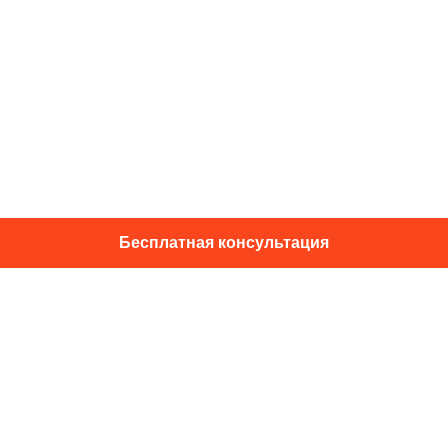
Бесплатная консультация
01014, г. Київ, ул. Подвысоцкого, 16
+38 067 433 29 39
info@dec.ua
Отзывы