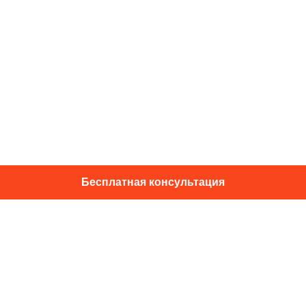
Бесплатная консультация
01014, г. Київ, ул. Подвысоцкого, 16
+38 067 433 29 39
info@dec.ua