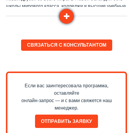
школы мирового класса, колледжи и высшие учебные
заведения – то есть все возможности для того, чтобы,
к примеру, начать обучение с языкового курса и
продолжить в одном из вузов страны.
В Новой Зеландии вы можете учить английский и
СВЯЗАТЬСЯ С КОНСУЛЬТАНТОМ
путешествовать по стране, кататься на лыжах, ходить
в походы, заниматься рафтингом, знакомиться с
местной культурой в свободное время после занятий.
Кстати, в Новой Зеландии можно учить английский
язык и работать. У иностранных студентов есть много
возможностей найти работу. Студенческая виза дает
Если вас заинтересовала программа,
право работать до 20 часов в неделю. Во время
оставляйте
каникул работать можно до 40 часов. А учась в
онлайн-запрос — и с вами свяжется наш
университете или колледже, после написания
менеджер.
дипломной работы, можно получить разрешение на
работу в Новой Зеландии в течение 12 месяцев.
ОТПРАВИТЬ ЗАЯВКУ
Помимо английского, в Новой Зеландии можно учить