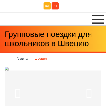
ua
ru
Групповые поездки для
школьников в Швецию
Главная
Швеция