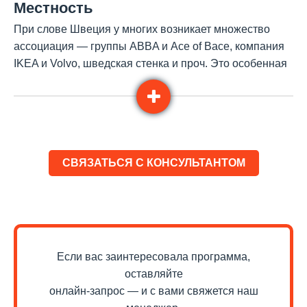
Местность
При слове Швеция у многих возникает множество
ассоциация — группы ABBA и Ace of Bace, компания
IKEA и Volvo, шведская стенка и проч. Это особенная
страна экстремальных контрастов. Здесь самые
длинные летние дни и такие же длинные зимние ночи.
Летом солнце не заходит в тех районах Швеции,
которые лежат за Полярным кругом, а на остальной
территории июньские ночи больше похожи на сумерки
СВЯЗАТЬСЯ С КОНСУЛЬТАНТОМ
и длятся всего несколько часов.
Швеция — одна из самых экологически чистых стран
мира с необыкновенно красивой и разнообразной
природой. Здесь множество рек и озер, уникальная
дикая природа. Шведы так бережно относятся к своей
Если вас заинтересовала программа,
земле и природе, что в этой стране уже достаточно
оставляйте
давно сортировка и утилизация отходов —
онлайн-запрос — и с вами свяжется наш
обязательное и привычное для всех явление. Cтекло,