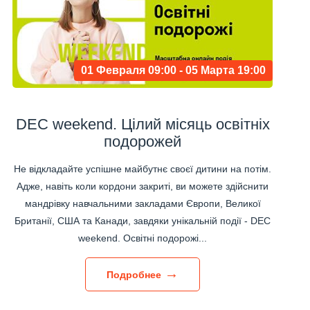
01 Февраля 09:00 - 05 Марта 19:00
DEC weekend. Цілий місяць освітніх
подорожей
Не відкладайте успішне майбутнє своєї дитини на потім.
Адже, навіть коли кордони закриті, ви можете здійснити
мандрівку навчальними закладами Європи, Великої
Британії, США та Канади, завдяки унікальній події - DEC
weekend. Освітні подорожі...
Подробнее