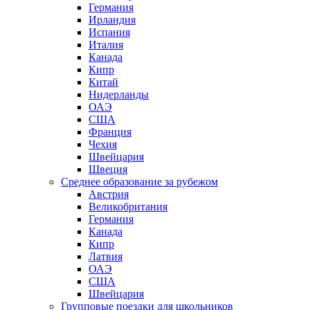
Германия
Ирландия
Испания
Италия
Канада
Кипр
Китай
Нидерланды
ОАЭ
США
Франция
Чехия
Швейцария
Швеция
Среднее образование за рубежом
Австрия
Великобритания
Германия
Канада
Кипр
Латвия
ОАЭ
США
Швейцария
Групповые поездки для школьников