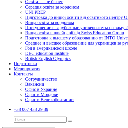
Освіта – це бізнес
Середня освіта за кордоном
UNI PREP
Підготовка до вищої освіти від освітнього цент
Вища освіта за кордоном
Поступление в зарубежные университеты на зиму 
Вища освіта в швейцарії від Swiss Education Group
Подготовка к высшему образованию от INTO Universi
Среднее и высшее образование для украинцев за р
Год в американской школе
DEC education Institute
British English Olympics
Подготовка
Мероприятия
Контакты
Сотрудничество
Вакансии
Офис в Украине
Офис в Молдове
Офис в Великобритании
+38 067 433 29 39