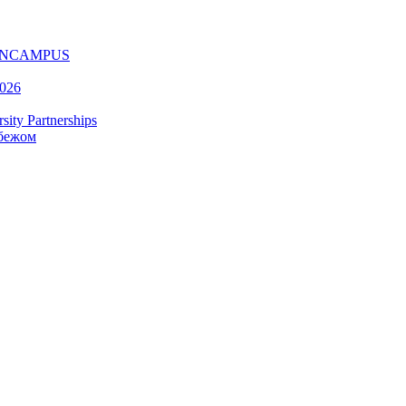
ру ONCAMPUS
2026
ty Partnerships
убежом