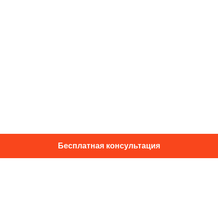
Бесплатная консультация
01014, г. Київ, ул. Подвысоцкого, 16
+38 067 433 29 39
info@dec.ua