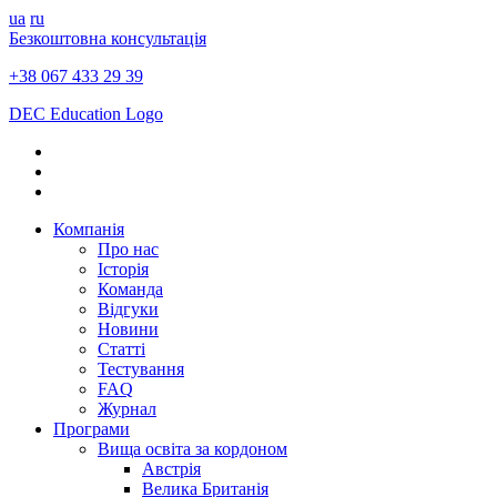
ua
ru
Безкоштовна консультація
+38 067 433 29 39
DEC Education Logo
Компанія
Про нас
Історія
Команда
Відгуки
Новини
Статті
Тестування
FAQ
Журнал
Програми
Вища освіта за кордоном
Австрія
Велика Британія