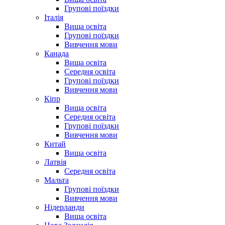
Групові поїздки
Італія
Вища освіта
Групові поїздки
Вивчення мови
Канада
Вища освіта
Середня освіта
Групові поїздки
Вивчення мови
Кіпр
Вища освіта
Середня освіта
Групові поїздки
Вивчення мови
Китай
Вища освіта
Латвія
Середня освіта
Мальта
Групові поїздки
Вивчення мови
Нідерланди
Вища освіта