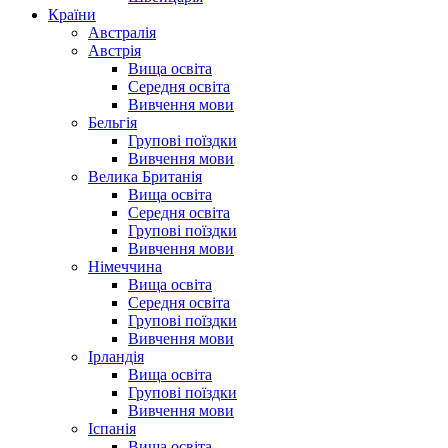
Країни
Австралія
Австрія
Вища освіта
Середня освіта
Вивчення мови
Бельгія
Групові поїздки
Вивчення мови
Велика Британія
Вища освіта
Середня освіта
Групові поїздки
Вивчення мови
Німеччина
Вища освіта
Середня освіта
Групові поїздки
Вивчення мови
Ірландія
Вища освіта
Групові поїздки
Вивчення мови
Іспанія
Вища освіта