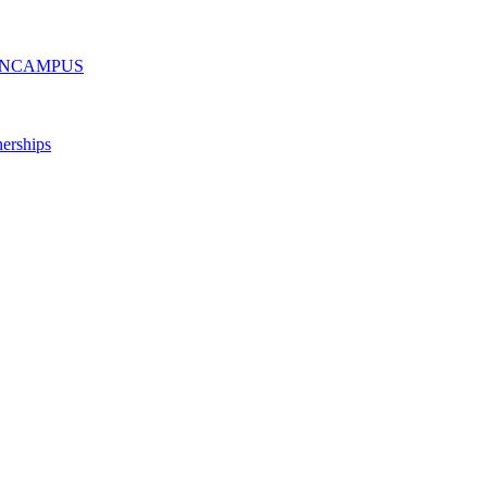
ру ONCAMPUS
erships