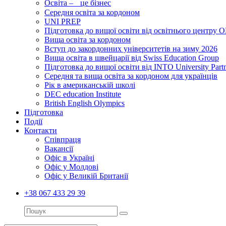
Освіта – це бізнес
Середня освіта за кордоном
UNI PREP
Підготовка до вищої освіти від освітнього цент
Вища освіта за кордоном
Вступ до закордонних університетів на зиму 2026
Вища освіта в швейцарії від Swiss Education Group
Підготовка до вищої освіти від INTO University Partn
Середня та вища освіта за кордоном для українців
Рік в американській школі
DEC education Institute
British English Olympics
Підготовка
Події
Контакти
Співпраця
Вакансії
Офіс в Україні
Офіс у Молдові
Офіс у Великій Британії
+38 067 433 29 39