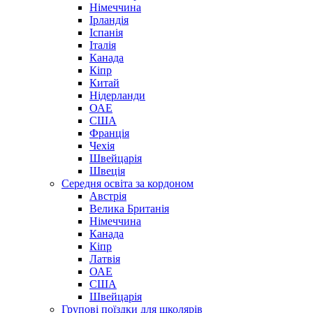
Німеччина
Ірландія
Іспанія
Італія
Канада
Кіпр
Китай
Нідерланди
ОАЕ
США
Франція
Чехія
Швейцарія
Швеція
Середня освіта за кордоном
Австрія
Велика Британія
Німеччина
Канада
Кіпр
Латвія
ОАЕ
США
Швейцарія
Групові поїздки для школярів