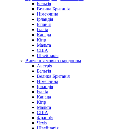
Бельгія
Велика Британія
Німеччина
Ірландія
Іспанія
Італія
Канада
Кіпр
Мальта
США
Швейцарія
Вивчення мови за кордоном
Австрія
Бельгія
Велика Британія
Німеччина
Ірландія
Італія
Канада
Кіпр
Мальта
США
Франція
Чехія
Швейцарія