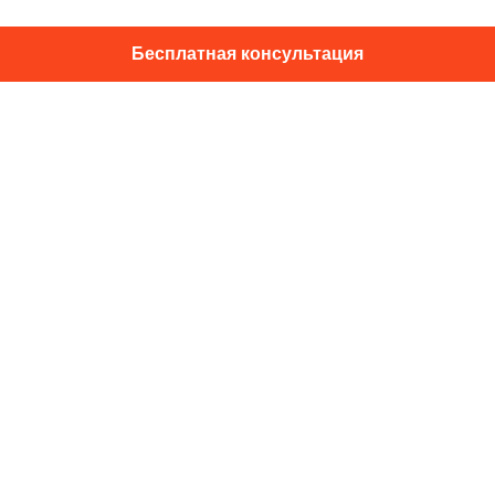
Бесплатная консультация
01014, г. Київ, ул. Подвысоцкого, 16
+38 067 433 29 39
info@dec.ua
Отзывы
For partners
Политика конфиденциальности
Договор офферты
Подпишитесь на новости и спец.
предложения
Подписаться