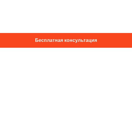
Бесплатная консультация
01014, г. Київ, ул. Подвысоцкого, 16
+38 067 433 29 39
info@dec.ua
Отзывы
For partners
Политика конфиденциальности
Договор офферты
Подпишитесь на новости и спец.
предложения