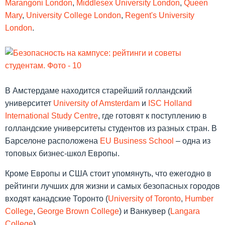
Marangoni London
,
Middlesex University London
,
Queen
Mary
,
University College London
,
Regent's University
London
.
В Амстердаме находится старейший голландский
университет
University of Amsterdam
и
ISC Holland
International Study Centre
, где готовят к поступлению в
голландские университеты студентов из разных стран. В
Барселоне расположена
EU Business School
– одна из
топовых бизнес-школ Европы.
Кроме Европы и США стоит упомянуть, что ежегодно в
рейтинги лучших для жизни и самых безопасных городов
входят канадские Торонто (
University of Toronto
,
Humber
College
,
George Brown College
) и Ванкувер (
Langara
College
).