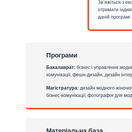
Зв'яжіться з е
отримати індив
даній програмі
Програми
Бакалаврат:
бізнес і управління модн
комунікації, фешн-дизайн, дизайн інте
Магістратура:
дизайн модного жіночого
бізнес-комунікації, фотографія для мо
Матеріальна база