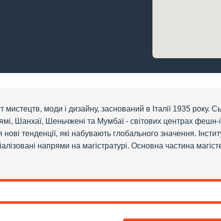
ут мистецтв, моди і дизайну, заснований в Італії 1935 року. С
аямі, Шанхаї, Шеньчжені та Мумбаї - світових центрах фешн-і
 нові тенденції, які набувають глобального значення. Інститу
іалізовані напрями на магістратурі. Основна частина магіс