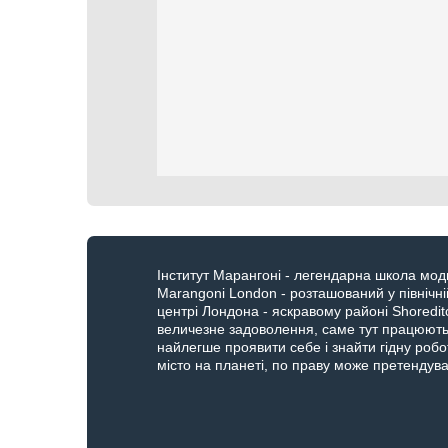
Інститут Марангоні - легендарна школа моди. 
Marangoni London - розташований у північні
центрі Лондона - яскравому районі Shoreditc
величезне задоволення, саме тут працюють в
найлегше проявити себе і знайти гідну роб
місто на планеті, по праву може претендуват