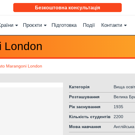
Безкоштовна консультація
Країни
Проєкти
Підготовка
Події
Контакти
ni London
ituto Marangoni London
Категорія
Вища осві
Розташування
Велика Бр
Рік заснування
1935
Кількість студентів
2200
Мова навчання
Англійська