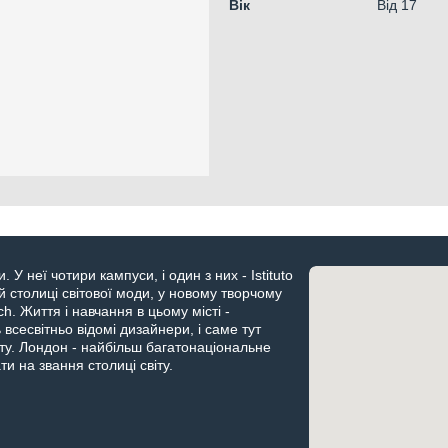
Вік
Від 17
У неї чотири кампуси, і один з них - Istituto
й столиці світової моди, у новому творчому
h. Життя і навчання в цьому місті -
сесвітньо відомі дизайнери, і саме тут
оту. Лондон - найбільш багатонаціональне
и на звання столиці світу.