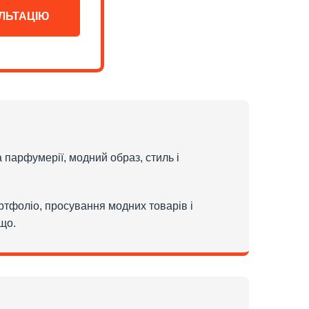
ЛЬТАЦІЮ
 парфумерії, модний образ, стиль і
ортфоліо, просування модних товарів і
що.