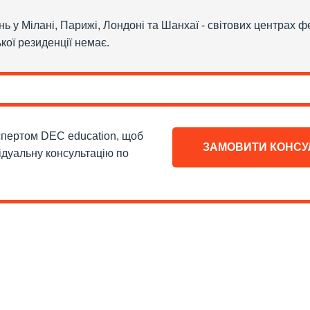
ень у Мілані, Парижі, Лондоні та Шанхаї - світових центрах ф
ької резиденції немає.
кспертом DEC education, щоб
ЗАМОВИТИ КОНСУ
ідуальну консультацію по