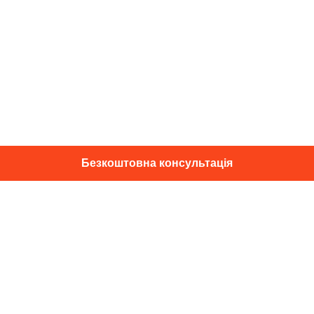
Безкоштовна консультація
01014, м. Київ, вул. Професора
Підвисоцького, 16
+38 067 433 29 39
info@dec.ua
Відгуки
For partners