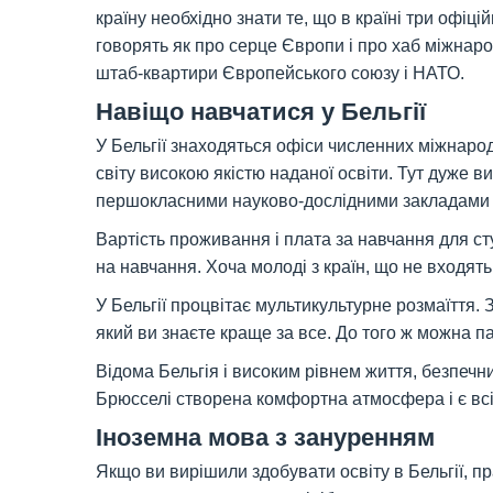
країну необхідно знати те, що в країні три офіц
говорять як про серце Європи і про хаб міжнаро
штаб-квартири Європейського союзу і НАТО.
Навіщо навчатися у Бельгії
У Бельгії знаходяться офіси численних міжнарод
світу високою якістю наданої освіти. Тут дуже в
першокласними науково-дослідними закладами осв
Вартість проживання і плата за навчання для ст
на навчання. Хоча молоді з країн, що не входять
У Бельгії процвітає мультикультурне розмаїття.
який ви знаєте краще за все. До того ж можна па
Відома Бельгія і високим рівнем життя, безпе
Брюсселі створена комфортна атмосфера і є всі 
Іноземна мова з зануренням
Якщо ви вирішили здобувати освіту в Бельгії, п