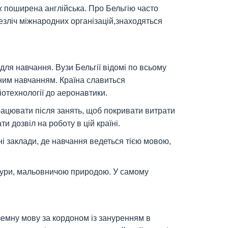
ож поширена англійська. Про Бельгію часто
безліч міжнародних організацій,знаходяться
для навчання. Вузи Бельгії відомі по всьому
льним навчанням. Країна славиться
отехнології до аеронавтики.
працювати після занять, щоб покривати витрати
и дозвіл на роботу в цій країні.
і заклади, де навчання ведеться тією мовою,
ктури, мальовничою природою. У самому
оземну мову за кордоном із зануренням в