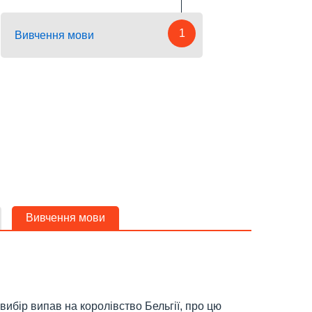
1
Вивчення мови
Вивчення мови
вибір випав на королівство Бельгії, про цю