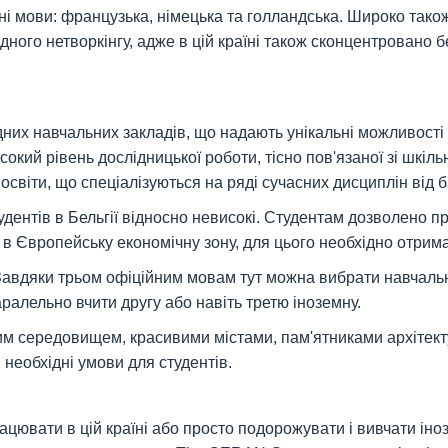
ійні мови: французька, німецька та голландська. Широко так
дного нетворкінгу, адже в цій країні також сконцентровано 
них навчальних закладів, що надають унікальні можливості 
исокий рівень дослідницької роботи, тісно пов'язаної зі шкі
іти, що спеціалізуються на ряді сучасних дисциплін від бі
удентів в Бельгії відносно невисокі. Студентам дозволено 
 в Європейську економічну зону, для цього необхідно отримат
 Завдяки трьом офіційним мовам тут можна вибрати навчальн
ралельно вчити другу або навіть третю іноземну.
чним середовищем, красивими містами, пам'ятниками архіте
необхідні умови для студентів.
рацювати в цій країні або просто подорожувати і вивчати ін