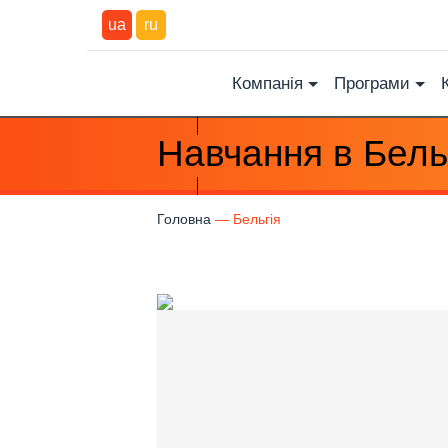
ua
ru
Компанія
Програми
Навчання в Бельг
Головна
Бельгія