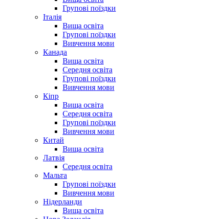
Групові поїздки
Італія
Вища освіта
Групові поїздки
Вивчення мови
Канада
Вища освіта
Середня освіта
Групові поїздки
Вивчення мови
Кіпр
Вища освіта
Середня освіта
Групові поїздки
Вивчення мови
Китай
Вища освіта
Латвія
Середня освіта
Мальта
Групові поїздки
Вивчення мови
Нідерланди
Вища освіта