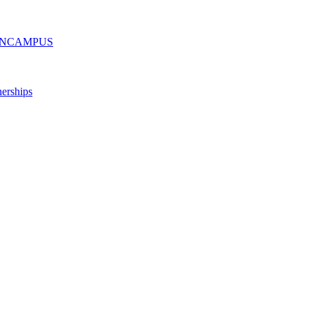
ру ONCAMPUS
erships