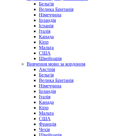
Бельгія
Велика Британія
Німеччина
Ірландія
Іспанія
Італія
Канада
Кіпр
Мальта
США
Швейцарія
Вивчення мови за кордоном
Австрія
Бельгія
Велика Британія
Німеччина
Ірландія
Італія
Канада
Кіпр
Мальта
США
Франція
Чехія
Швейцарія