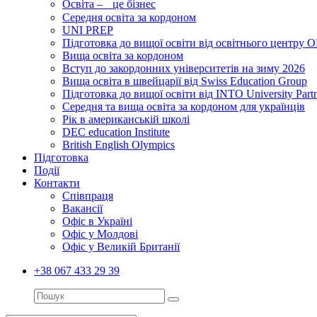
Освіта – це бізнес
Середня освіта за кордоном
UNI PREP
Підготовка до вищої освіти від освітнього цент
Вища освіта за кордоном
Вступ до закордонних університетів на зиму 2026
Вища освіта в швейцарії від Swiss Education Group
Підготовка до вищої освіти від INTO University Partn
Середня та вища освіта за кордоном для українців
Рік в американській школі
DEC education Institute
British English Olympics
Підготовка
Події
Контакти
Співпраця
Вакансії
Офіс в Україні
Офіс у Молдові
Офіс у Великій Британії
+38 067 433 29 39