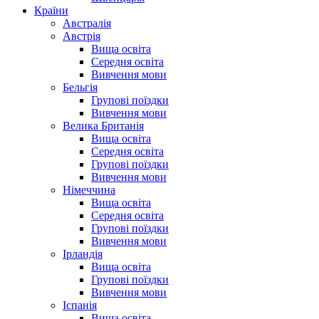
Країни
Австралія
Австрія
Вища освіта
Середня освіта
Вивчення мови
Бельгія
Групові поїздки
Вивчення мови
Велика Британія
Вища освіта
Середня освіта
Групові поїздки
Вивчення мови
Німеччина
Вища освіта
Середня освіта
Групові поїздки
Вивчення мови
Ірландія
Вища освіта
Групові поїздки
Вивчення мови
Іспанія
Вища освіта