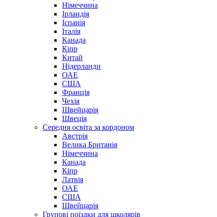
Німеччина
Ірландія
Іспанія
Італія
Канада
Кіпр
Китай
Нідерланди
ОАЕ
США
Франція
Чехія
Швейцарія
Швеція
Середня освіта за кордоном
Австрія
Велика Британія
Німеччина
Канада
Кіпр
Латвія
ОАЕ
США
Швейцарія
Групові поїздки для школярів