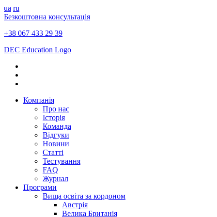
ua
ru
Безкоштовна консультація
+38 067 433 29 39
DEC Education Logo
Компанія
Про нас
Історія
Команда
Відгуки
Новини
Статті
Тестування
FAQ
Журнал
Програми
Вища освіта за кордоном
Австрія
Велика Британія