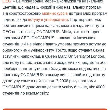
CEG
– це міжнародна мережа коледжів та навчальних
центрів, що надає широкий вибір навчальних програм:
від короткострокових
мовних курсів
до тривалих програм
підготовки до
вступу в університети
. Партнерство між
рейтинговими вищими навчальними закладами світу та
CEG носить назву ONCAMPUS. Місія, з якою створені
програми CEG: ONCAMPUS – навчання іноземних
студентів, які не відповідають умовам прямого вступу до
обраного ними університету. Тобто, якщо студент бажає
вступити, наприклад, в Queen Mary, University of London,
але йому не вистачає знань з академічних предметів або
необхідно підтягнути англійську, він може подаватися на
програму ONCAMPUS в цьому виші, і пройти підготовку
до вступу саме в цей заклад. З 2008 року програми
ONCAMPUS допомогли досягти успіху більше, ніж 4000
студентів по всьому світу.