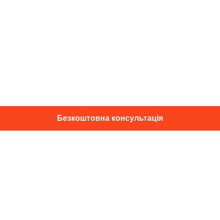
Безкоштовна консультація
01014, м. Київ, вул. Професора
Підвисоцького, 16
+38 067 433 29 39
info@dec.ua
Відгуки
For partners