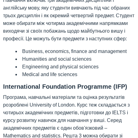
Навчання включає три академічних дисципліни і
англійську мову, яку студенти вивчають під час обраних
трьох дисциплін і як окремий четвертий предмет. Студент
може обирати між чотирма академічними напрямками
виходячи зі своїх побажань щодо майбутнього вишу і
професії. Це можуть бути предмети з наступних сфер:
Business, economics, finance and management
Humanities and social sciences
Engineering and physical sciences
Medical and life sciences
International Foundation Programme (IFP)
Програма, навчальні матеріали та оцінка результатів
розроблені University of London. Курс теж складається з
чотирьох академічних предметів, підготовки до IELTS і
курсу розвитку навичок для навчання у виші. Серед
академічних предметів є один обов'язковий –
Mathematics and statistics. Решта 3 можна обирати зі