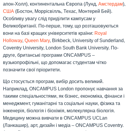
апон-Холл), континентальна Європа (Лунд,
Амстердам
),
США
(Бостон, Моррісвілль, Техас, Монтерей Бей).
Особливу увагу слід приділити кампусам у
Великобританії. По-перше, тому, що розташовуються
вони на базі кращих університетів країни:
Royal
Holloway
,
Queen Mary
, Birkbeck, University of Sunderland,
Coventry University, London South Bank University. По-
друге, британські програми ONCAMPUS –
вузькопрофільні, що допомагає студентам чітко
позначити свої пріоритети.
Що стосується програм, вибір досить великий.
Наприклад, ONCAMPUS London пропонує навчання за
такими спеціальностями, як бізнес, економіка, фінанси і
менеджмент, гуманітарні та соціальні науки, фізика та
інженерія, біологія і біохімія, молекулярна біологія.
Медицину можна вивчати в ONCAMPUS UCLan
(Ланкашир), арт, дизайн і медіа – ONCAMPUS Coventry.