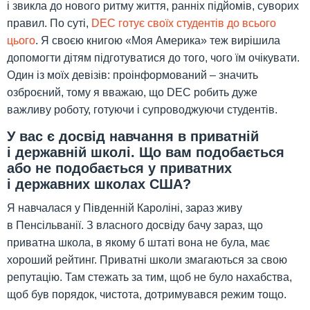
і звикла до нового ритму життя, ранніх підйомів, суворих
правил. По суті,
DEC готує своїх студентів до всього
цього
. Я своєю книгою «Моя Америка» теж вирішила
допомогти дітям підготуватися до того, чого їм очікувати.
Один із моїх девізів: проінформований – значить
озброєний, тому я вважаю, що DEC робить дуже
важливу роботу, готуючи і супроводжуючи студентів.
У вас є досвід навчання в приватній
і державній школі. Що вам подобається
або не подобається у приватних
і державних школах США?
Я навчалася у Південній Кароліні, зараз живу
в Пенсільванії. З власного досвіду бачу зараз, що
приватна школа, в якому б штаті вона не була, має
хороший рейтинг. Приватні школи змагаються за свою
репутацію. Там стежать за тим, щоб не було нахабства,
щоб був порядок, чистота, дотримувався режим тощо.