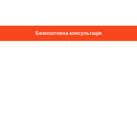
Безкоштовна консультація
01014, м. Київ, вул. Професора
Підвисоцького, 16
+38 067 433 29 39
info@dec.ua
Відгуки
For partners
Політика конфіденційності
Договір оферти
Підпишіться на новини та спец. пропозиції
Підписатися