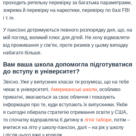
проходить ретельну перевірку за багатьма параметрами,
зокрема й перевірку на наркотики, перевірку по базі FBI
і т. ін.
У пансіоні дотримуються певного розпорядку дня, що, на
мій погляд, великий плюс для дітей. Не хочу відмовляти
від проживання у сім’ях, проте ризиків у цьому випадку
набагато більше.
Вам ваша школа допомогла підготуватися
до вступу в університет?
Звісно. Уже у випускних класах ти розумієш, що на тебе
чекає в університеті.
Американські школи
, особливо
приватні, змагаються за своє обличчя і показують
інформацію про те, куди вступають їх випускники. Якби
я сьогодні обирала стратегію отримання освіти у США,
то спочатку відправляла б дитину в
літні табори
, потім –
вчитися на літо у школу-пансіон, далі – на рік у школу
і після цього вже у коледж.