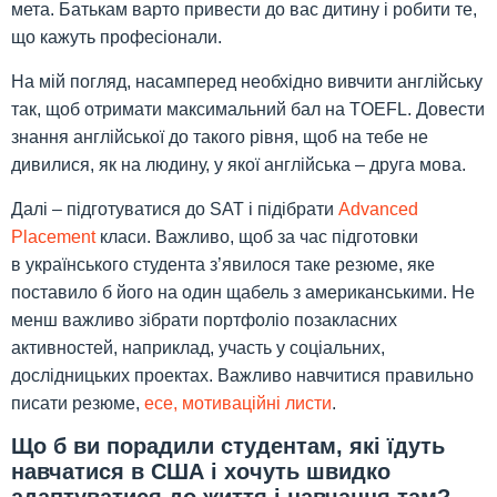
мета. Батькам варто привести до вас дитину і робити те,
що кажуть професіонали.
На мій погляд, насамперед необхідно вивчити англійську
так, щоб отримати максимальний бал на TOEFL. Довести
знання англійської до такого рівня, щоб на тебе не
дивилися, як на людину, у якої англійська – друга мова.
Далі – підготуватися до SAT і підібрати
Advanced
Placement
класи. Важливо, щоб за час підготовки
в українського студента з’явилося таке резюме, яке
поставило б його на один щабель з американськими. Не
менш важливо зібрати портфоліо позакласних
активностей, наприклад, участь у соціальних,
дослідницьких проектах. Важливо навчитися правильно
писати резюме,
есе, мотиваційні листи
.
Що б ви порадили студентам, які їдуть
навчатися в США і хочуть швидко