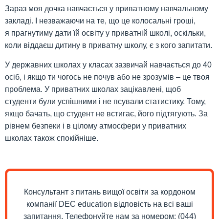
Зараз моя дочка навчається у приватному навчальному
закладі. І незважаючи на те, що це колосальні гроші,
я прагнутиму дати їй освіту у приватній школі, оскільки,
коли віддаєш дитину в приватну школу, є з кого запитати.
У державних школах у класах зазвичай навчається до 40
осіб, і якщо ти чогось не почув або не зрозумів – це твоя
проблема. У приватних школах зацікавлені, щоб
студенти були успішними і не псували статистику. Тому,
якщо бачать, що студент не встигає, його підтягують. За
рівнем безпеки і в цілому атмосфери у приватних
школах також спокійніше.
Консультант з питань вищої освіти за кордоном
компанії DEC education відповість на всі ваші
запитання. Телефонуйте нам за номером: (044)