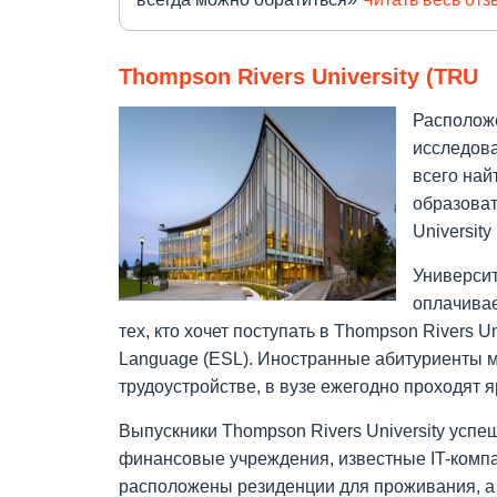
Thompson Rivers University (TRU
Расположе
исследова
всего най
образоват
Universit
Университ
оплачивае
тех, кто хочет поступать в Thompson Rivers 
Language (ESL). Иностранные абитуриенты м
трудоустройстве, в вузе ежегодно проходят 
Выпускники Thompson Rivers University успе
финансовые учреждения, известные IT-компа
расположены резиденции для проживания, а 