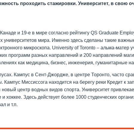
жность проходить стажировки. Университет, в свою оч
в Канаде и 19-е в мире согласно рейтингу QS Graduate Employ
х университетов мира. Именно здесь сделаны такие важные
ктронного микроскопа. University of Toronto – альма-матер 
ских программ разных направлений и 200 направлений маги
влениях как медицина, бизнес, инженерия, гуманитарные на
пусах. Кампус в Сент-Джордже, в центре Торонто, часто с
. Кампус Миссиссога находится на берегу реки Кредит к за
я новый центр водных видов спорта. Университет привлека
 и хоккее. Здесь действует более 1000 студенческих органи
л и т.п.