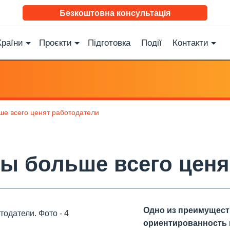
Безкоштовна консультація
Країни
Проєкти
Підготовка
Події
Контакти
ше всего ценят работодатели
ды больше всего ценя
Одно из преимущест
ориентированность н