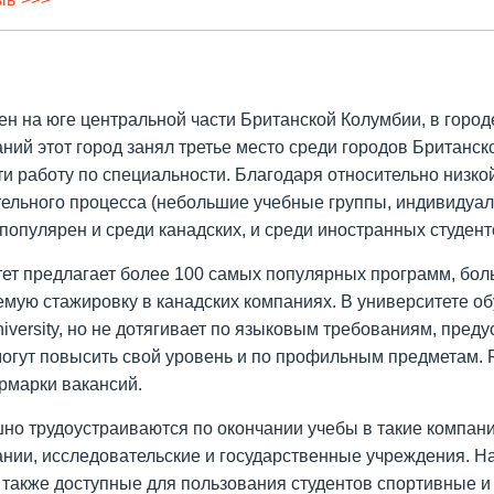
н на юге центральной части Британской Колумбии, в город
ний этот город занял третье место среди городов Британск
ти работу по специальности. Благодаря относительно низк
ельного процесса (небольшие учебные группы, индивидуал
y популярен и среди канадских, и среди иностранных студент
ет предлагает более 100 самых популярных программ, бол
мую стажировку в канадских компаниях. В университете обу
University, но не дотягивает по языковым требованиям, пред
огут повысить свой уровень и по профильным предметам. 
ярмарки вакансий.
шно трудоустраиваются по окончании учебы в такие компани
нии, исследовательские и государственные учреждения. На
также доступные для пользования студентов спортивные и