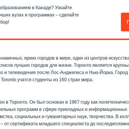
 образованием в Канаде? Узнайте
чших вузах и программах – сделайте
бор!
намичных, ярких городов в мире, один из центров искусства
список лучших городов для жизни. Торонто является круп
но и телевидения после Лос-Анджелеса и Нью-Йорка. Город
 Toronto учатся студенты из 160 стран мира.
н в Торонто. Он был основан в 1967 году как политехническ
ельных программ в сфере прикладных и информационных т
мства, социальных и гуманитарных наук, творчества. В ко
– от сертификата младшего специалиста до последипломн