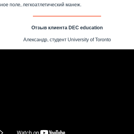
ное поле, легкоатлетический манеж.
Отзыв клиента DEC education
Александр, студент University of Toronto