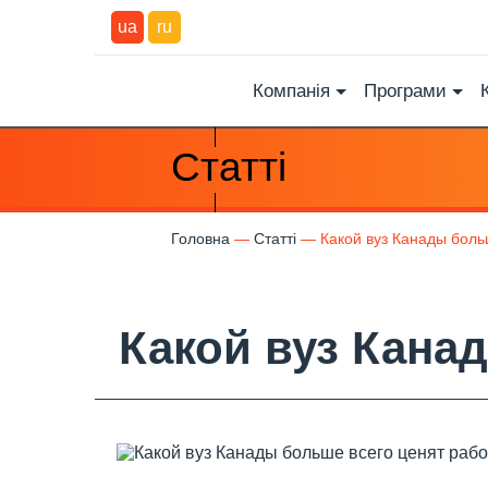
ua
ru
Компанія
Програми
Статті
Головна
Статті
Какой вуз Канады боль
Какой вуз Кана