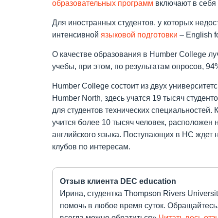
образовательных программ
включают в себя 
Для иностранных студентов, у которых недос
интенсивной
языковой подготовки
– English 
О качестве образования в Humber College лу
учебы, при этом, по результатам опросов, 9
Humber College состоит из двух университет
Humber North, здесь учатся 19 тысяч студент
для студентов технических специальностей. 
учится более 10 тысяч человек, расположен 
английского языка. Поступающих в НС ждет не
клубов по интересам.
Отзыв клиента DEC education
Ирина, студентка Thompson Rivers Universi
помочь в любое время суток. Обращайтесь, 
всегда можно обратиться»
Читать весь отз