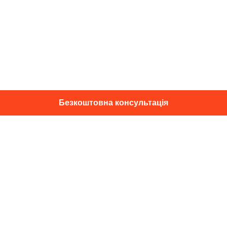
Безкоштовна консультація
01014, м. Київ, вул. Професора
Підвисоцького, 16
+38 067 433 29 39
info@dec.ua
Відгуки
For partners
Політика конфіденційності