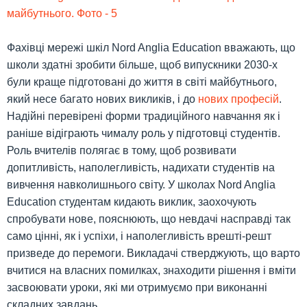
Фахівці мережі шкіл Nord Anglia Education вважають, що
школи здатні зробити більше, щоб випускники 2030-х
були краще підготовані до життя в світі майбутнього,
який несе багато нових викликів, і до
нових професій
.
Надійні перевірені форми традиційного навчання як і
раніше відіграють чималу роль у підготовці студентів.
Роль вчителів полягає в тому, щоб розвивати
допитливість, наполегливість, надихати студентів на
вивчення навколишнього світу. У школах Nord Anglia
Education студентам кидають виклик, заохочують
спробувати нове, пояснюють, що невдачі насправді так
само цінні, як і успіхи, і наполегливість врешті-решт
призведе до перемоги. Викладачі стверджують, що варто
вчитися на власних помилках, знаходити рішення і вміти
засвоювати уроки, які ми отримуємо при виконанні
складних завдань.