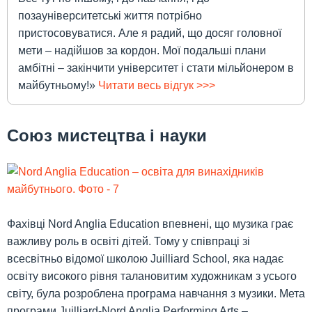
позауніверситетські життя потрібно
пристосовуватися. Але я радий, що досяг головної
мети – надійшов за кордон. Мої подальші плани
амбітні – закінчити університет і стати мільйонером в
майбутньому!»
Читати весь відгук >>>
Союз мистецтва і науки
Фахівці Nord Anglia Education впевнені, що музика грає
важливу роль в освіті дітей. Тому у співпраці зі
всесвітньо відомої школою Juilliard School, яка надає
освіту високого рівня талановитим художникам з усього
світу, була розроблена програма навчання з музики. Мета
програми Juilliard-Nord Anglia Performing Arts –