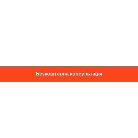
Безкоштовна консультація
01014, м. Київ, вул. Професора
Підвисоцького, 16
+38 067 433 29 39
info@dec.ua
Відгуки
For partners