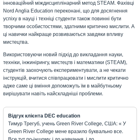
інноваційний міждисциплінарний метод STEAM. Фахівці
Nord Anglia Education переконані, що для досягнення
успіху в науці і техніці студенти також повинні бути
творчими особистостями, здатними критично мислити. А
ці навички найкраще розвиваються завдяки впливу
мистецтва.
Використовуючи новий підхід до викладання науки,
техніки, інжинірингу, мистецтв і математики (STEAM),
студентів заохочують експериментувати, а не чекати
інструкцій, вчитися співпрацювати і мислити критично
адже саме ці вміння допоможуть їм в майбутньому
вирішувати навіть найскладніші проблеми.
Відгук клієнта DEC education
Тимур Трегуб, учень Green River College, США: « У
Green River College мене вразило буквально все.
Все тут по-іншому, і до навчання, і до