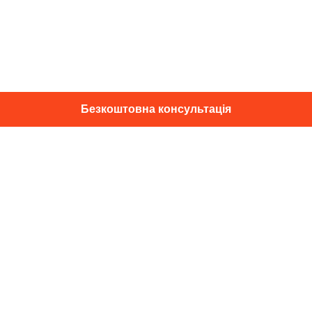
Безкоштовна консультація
01014, м. Київ, вул. Професора
Підвисоцького, 16
+38 067 433 29 39
info@dec.ua
Відгуки
For partners
Політика конфіденційності
Договір оферти