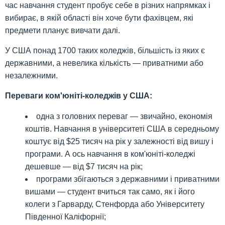
час навчання студент пробує себе в різних напрямках і
вибирає, в якій області він хоче бути фахівцем, які
предмети планує вивчати далі.
У США понад 1700 таких коледжів, більшість із яких є
державними, а невелика кількість — приватними або
незалежними.
Переваги ком'юніті-коледжів у США:
одна з головних переваг — звичайно, економія
коштів. Навчання в університеті США в середньому
коштує від $25 тисяч на рік у залежності від вишу і
програми. А ось навчання в ком'юніті-коледжі
дешевше — від $7 тисяч на рік;
програми збігаються з державними і приватними
вишами — студент вчиться так само, як і його
колеги з Гарварду, Стенфорда або Університету
Південної Каліфорнії;