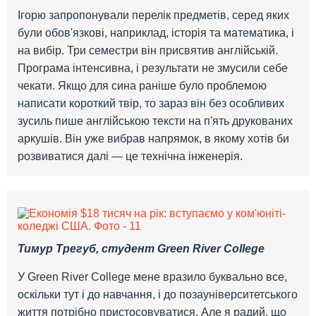
Ігорю запропонували перелік предметів, серед яких
були обов'язкові, наприклад, історія та математика, і
на вибір. Три семестри він присвятив англійській.
Програма інтенсивна, і результати не змусили себе
чекати. Якщо для сина раніше було проблемою
написати короткий твір, то зараз він без особливих
зусиль пише англійською тексти на п'ять друкованих
аркушів. Він уже вибрав напрямок, в якому хотів би
розвиватися далі — це технічна інженерія.
Тимур Трегуб, студент Green River College
У Green River College мене вразило буквально все,
оскільки тут і до навчання, і до позауніверситетського
життя потрібно пристосовуватися. Але я радий, що