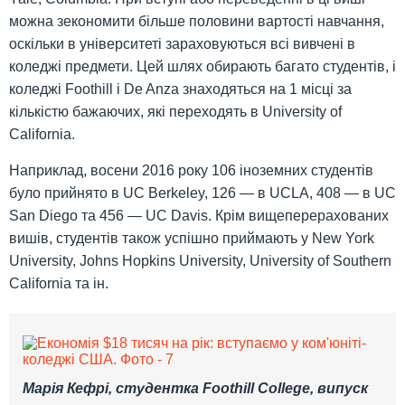
можна зекономити більше половини вартості навчання,
оскільки в університеті зараховуються всі вивчені в
коледжі предмети. Цей шлях обирають багато студентів, і
коледжі Foothill і De Anza знаходяться на 1 місці за
кількістю бажаючих, які переходять в University of
California.
Наприклад, восени 2016 року 106 іноземних студентів
було прийнято в UC Berkeley, 126 — в UCLA, 408 — в UC
San Diego та 456 — UC Davis. Крім вищеперерахованих
вишів, студентів також успішно приймають у New York
University, Johns Hopkins University, University of Southern
California та ін.
Марія Кефрі, студентка Foothill College, випуск