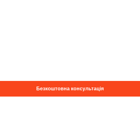
Безкоштовна консультація
01014, м. Київ, вул. Професора
Підвисоцького, 16
+38 067 433 29 39
info@dec.ua