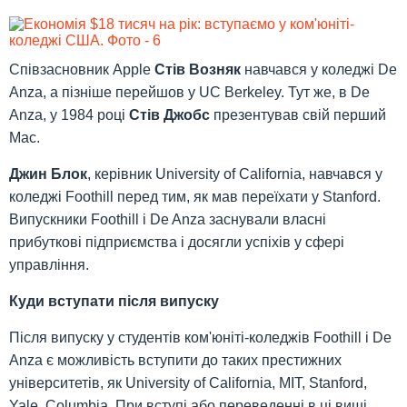
Співзасновник Apple
Стів Возняк
навчався у коледжі De
Anza, а пізніше перейшов у UC Berkeley. Тут же, в De
Anza, у 1984 році
Стів Джобс
презентував свій перший
Mac.
Джин Блок
, керівник University of California, навчався у
коледжі Foothill перед тим, як мав переїхати у Stanford.
Випускники Foothill і De Anza заснували власні
прибуткові підприємства і досягли успіхів у сфері
управління.
Куди вступати після випуску
Після випуску у студентів ком'юніті-коледжів Foothill і De
Anza є можливість вступити до таких престижних
університетів, як University of California, MIT, Stanford,
Yale, Columbia. При вступі або переведенні в ці виші