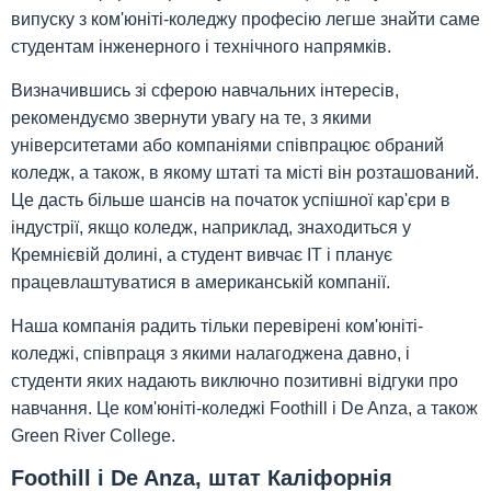
випуску з ком'юніті-коледжу професію легше знайти саме
студентам інженерного і технічного напрямків.
Визначившись зі сферою навчальних інтересів,
рекомендуємо звернути увагу на те, з якими
університетами або компаніями співпрацює обраний
коледж, а також, в якому штаті та місті він розташований.
Це дасть більше шансів на початок успішної кар'єри в
індустрії, якщо коледж, наприклад, знаходиться у
Кремнієвій долині, а студент вивчає IT і планує
працевлаштуватися в американській компанії.
Наша компанія радить тільки перевірені ком'юніті-
коледжі, співпраця з якими налагоджена давно, і
студенти яких надають виключно позитивні відгуки про
навчання. Це ком'юніті-коледжі Foothill і De Anza, а також
Green River College.
Foothill і De Anza, штат Каліфорнія