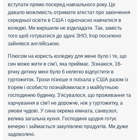
вступати прямо посеред навчального року. Це
давало можливість отримати атестат про закінчення
середньої освіти в США і одночасно навчатися в
коледжі. Ми вирішили не відкладати. Так, замість
того щоб готуватися до здачі ЗНО, Ігор посилено
зайнявся англійською.
Плюсом на користь коледжу для мене було і те, що
син може жити в сім'ї, яка приймає. Зізнаюся, 16-
річну дитину мені було б нелегко відпустити в
гуртожиток. Трохи пізніше я поїхала у США разом із
Ігорем і особисто познайомилася з майбутньою
господинею будинку. З'ясувалося, що проживання та
харчування в сім'ї не дорожче, ніж у гуртожитку, а
умови чудові. У сина окрема кімната, санвузол,
велика загальна кухня. Господиня щодня готує
вечерю і займається закупівлею продуктів. Ми дуже
задоволені.