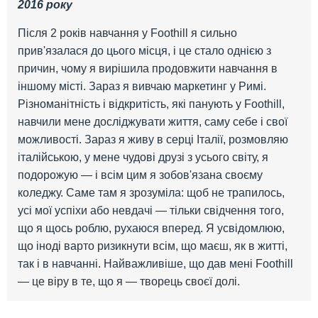
2016 року
Після 2 років навчання у Foothill я сильно
прив'язалася до цього місця, і це стало однією з
причин, чому я вирішила продовжити навчання в
іншому місті. Зараз я вивчаю маркетинг у Римі.
Різноманітність і відкритість, які панують у Foothill,
навчили мене досліджувати життя, саму себе і свої
можливості. Зараз я живу в серці Італії, розмовляю
італійською, у мене чудові друзі з усього світу, я
подорожую — і всім цим я зобов'язана своєму
коледжу. Саме там я зрозуміла: щоб не трапилось,
усі мої успіхи або невдачі — тільки свідчення того,
що я щось роблю, рухаюся вперед. Я усвідомлюю,
що іноді варто ризикнути всім, що маєш, як в житті,
так і в навчанні. Найважливіше, що дав мені Foothill
— це віру в те, що я — творець своєї долі.