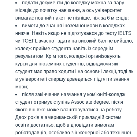
подати документи до коледжу можна за пару
місяців до початку навчання, а ось університет
вимагає повний пакет не пізніше, ніж за 6 місяців;
вимоги до знання іноземної мови в коледжах
нижче. Навіть якщо не підготувався до тесту IELTS
чи TOEFL вчасно і здати на високий бал не вийшло,
коледж прийме студента навіть із середнім
результатом. Крім того, коледжі організовують
курси для іноземних студентів, відвідуючи які
студент має право ходити і на основні лекції, тоді як
в університеті спершу доведеться підтягти знання
мови;
після закінчення навчання у ком'юніті-коледжі
студент отримує ступінь Associate degree, після
якого він вже може влаштовуватися на роботу.
Двох років в американській прикладній системі
освіти достатньо, щоб відповідати вимогам
роботодавців, особливо з інженерної або технічної