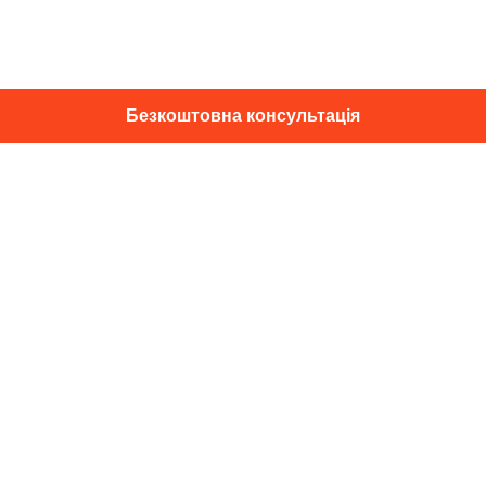
Безкоштовна консультація
01014, м. Київ, вул. Професора
Підвисоцького, 16
+38 067 433 29 39
info@dec.ua
Відгуки
For partners
Політика конфіденційності
Договір оферти
Підпишіться на новини та спец. пропозиції
Підписатися