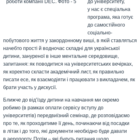
до університету,
у нас є спеціальна
програма, яка готує
до самостійного
соціально-
побутового життя у закордонному виші, в якій ставляться
начебто прості й водночас складні для української
дитини, зануреної в інше ментальне середовище,
запитання: як поводитися на університетських вечірках,
як коректно скласти академічний лист, як правильно
писати есе, як взаємодіяти і працювати з викладачем, як
брати участь у дискусії.
Ближче до від’їзду дитини на навчання ми окремо
робимо (в рамках оплати сервісу вступу до
університетів) передвиїзний семінар, де розповідаємо
про те, як проходитиме її день, починаючи від посадки
в літак і до того, які документи необхідно буде давати
в аеропорту. Потім – які будуть питання щодо