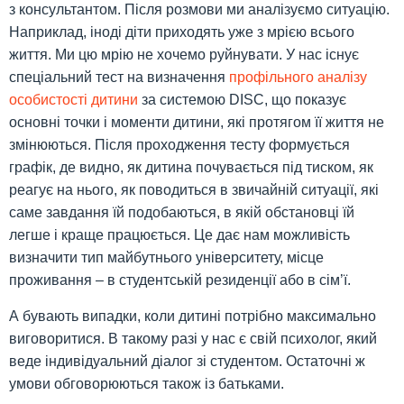
з консультантом. Після розмови ми аналізуємо ситуацію.
Наприклад, іноді діти приходять уже з мрією всього
життя. Ми цю мрію не хочемо руйнувати. У нас існує
спеціальний тест на визначення
профільного аналізу
особистості дитини
за системою DISC, що показує
основні точки і моменти дитини, які протягом її життя не
змінюються. Після проходження тесту формується
графік, де видно, як дитина почувається під тиском, як
реагує на нього, як поводиться в звичайній ситуації, які
саме завдання їй подобаються, в якій обстановці їй
легше і краще працюється. Це дає нам можливість
визначити тип майбутнього університету, місце
проживання – в студентській резиденції або в сім’ї.
А бувають випадки, коли дитині потрібно максимально
виговоритися. В такому разі у нас є свій психолог, який
веде індивідуальний діалог зі студентом. Остаточні ж
умови обговорюються також із батьками.