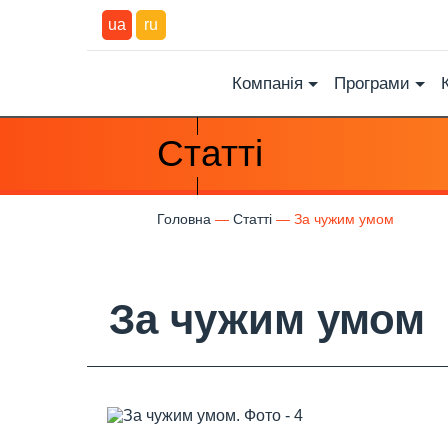
ua
ru
Компанія
Програми
Статті
Головна
Статті
За чужим умом
За чужим умом