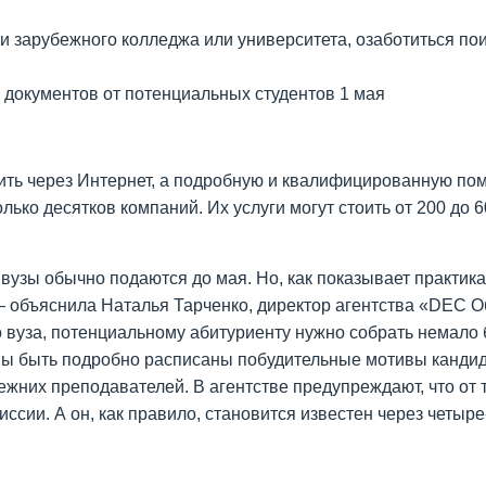
ии зарубежного колледжа или университета, озаботиться п
документов от потенциальных студентов 1 мая
ть через Интернет, а подробную и квалифицированную по
лько десятков компаний. Их услуги могут стоить от 200 до 
узы обычно подаются до мая. Но, как показывает практика
 объяснила Наталья Тарченко, директор агентства «DEC Об
го вуза, потенциальному абитуриенту нужно собрать немало
ны быть подробно расписаны побудительные мотивы кандид
режних преподавателей. В агентстве предупреждают, что о
иссии. А он, как правило, становится известен через четы