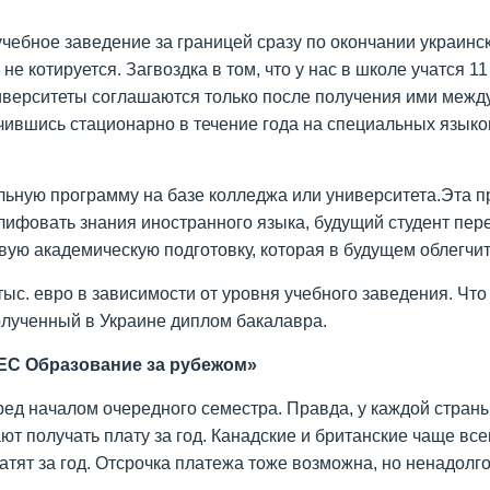
 учебное заведение за границей сразу по окончании украи
 котируется. Загвоздка в том, что у нас в школе учатся 11 
иверситеты соглашаются только после получения ими межд
вшись стационарно в течение года на специальных языковых к
ельную программу на базе колледжа или университета.Эта
лифовать знания иностранного языка, будущий студент пер
вую академическую подготовку, которая в будущем облегчи
тыс. евро в зависимости от уровня учебного заведения. Что
олученный в Украине диплом бакалавра.
DEC Образование за рубежом»
еред началом очередного семестра. Правда, у каждой страны
 получать плату за год. Канадские и британские чаще всег
тят за год. Отсрочка платежа тоже возможна, но ненадолго.