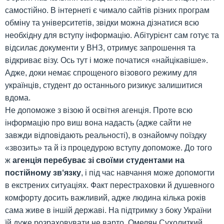
самостійно. В інтернеті є чимало сайтів різних програм
обміну та університетів, звідки можна дізнатися всю
необхідну для вступу інформацію. Абітурієнт сам готує та
відсилає документи у ВНЗ, отримує запрошення та
відкриває візу. Ось тут і може початися «найцікавіше».
Адже, доки немає спрощеного візового режиму для
українців, студент до останнього ризикує залишитися
вдома.
Не допоможе з візою й освітня агенція. Проте всю
інформацію про виш вона надасть (адже сайти не
завжди відповідають реальності), в ознайомчу поїздку
«звозить» та й із процедурою вступу допоможе. До того
ж
агенція перебуває зі своїми студентами на
постійному зв‘язку
, і під час навчання може допомогти
в екстрених ситуаціях. Факт перестраховки й душевного
комфорту досить важливий, адже людина кілька років
сама живе в іншій державі. На підтримку з боку України
їй дуже розраховувати не варто. Омелян Сухолиткий,