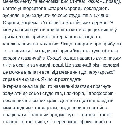
менеджменту та економіки ISM (Литва), каже: «Справді,
багато університетів «старої Європи» докладають
зусилля, щоб залучити до себе студентів зі Східної
Європи, зокрема з України та Балтійських держав. Я
можу класифікувати причини та мотивації цих вишів у
три категорії: прибуток, інтернаціоналізація та
«полювання» на таланти». Якщо говорити про прибуток,
то є навчальні заклади, які приваблюють студентів з-за
кордону (зазвичай зі Сходу), однак надають дуже низьку
якість освіти за чималі гроші. Це зазвичай різні коледжі,
де можна вивчати все: від медицини до перукарської
справи чи фізики. Якщо ж розглядати
інтернаціоналізацію, то навчальні заклади прагнуть
залучати до себе і студентів, і лекторів, і професорів-
дослідників із різних країн. Для того щоб відповідати
міжнародним стандартам, люди повинні постійно
працювати. Головний продукт тут — знання. І третє:
головні світові виші, які переважно сфокусовані на