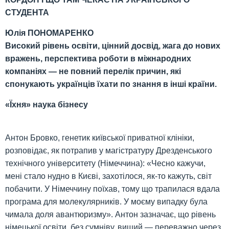
СТУДЕНТА
Юлія ПОНОМАРЕНКО
Високий рівень освіти, цінний досвід, жага до нових
вражень, перспектива роботи в міжнародних
компаніях — не повний перелік причин, які
спонукають українців їхати по знання в інші країни.
«Їхня» наука бізнесу
Антон Бровко, генетик київської приватної клініки,
розповідає, як потрапив у магістратуру Дрезденського
технічного університету (Німеччина): «Чесно кажучи,
мені стало нудно в Києві, захотілося, як-то кажуть, світ
побачити. У Німеччину поїхав, тому що трапилася вдала
програма для молекулярників. У моєму випадку була
чимала доля авантюризму». Антон зазначає, що рівень
німецької освіти, без сумніву, вищий — переважно через