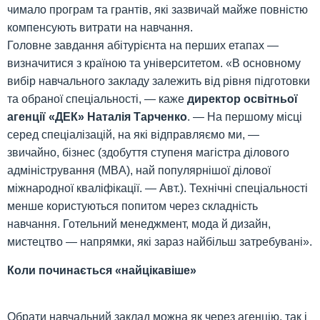
чимало програм та грантів, які зазвичай майже повністю
компенсують витрати на навчання.
Головне завдання абітурієнта на перших етапах —
визначитися з країною та університетом. «В основному
вибір навчального закладу залежить від рівня підготовки
та обраної спеціальності, — каже
директор освітньої
агенції «ДЕК» Наталія Тарченко
. — На першому місці
серед спеціалізацій, на які відправляємо ми, —
звичайно, бізнес (здобуття ступеня магістра ділового
адміністрування (MBА), най популярнішої ділової
міжнародної кваліфікації. — Авт.). Технічні спеціальності
менше користуються попитом через складність
навчання. Готельний менеджмент, мода й дизайн,
мистецтво — напрямки, які зараз найбільш затребувані».
Коли починається «найцікавіше»
Обрати навчальний заклад можна як через агенцію, так і